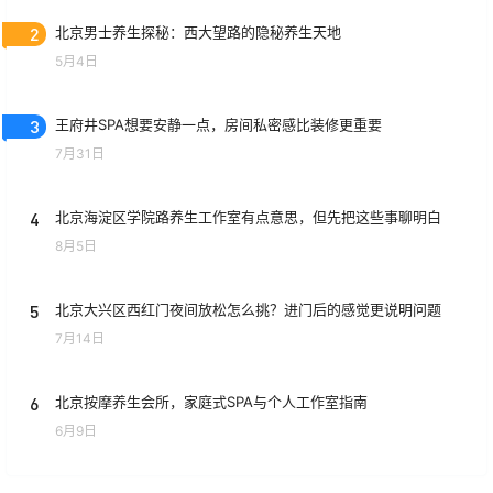
2
北京男士养生探秘：西大望路的隐秘养生天地
5月4日
3
王府井SPA想要安静一点，房间私密感比装修更重要
7月31日
4
北京海淀区学院路养生工作室有点意思，但先把这些事聊明白
8月5日
5
北京大兴区西红门夜间放松怎么挑？进门后的感觉更说明问题
7月14日
6
北京按摩养生会所，家庭式SPA与个人工作室指南
6月9日