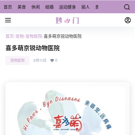
首页
美食
休闲
结婚
运动健身
丽人
景点/周边游
宠物
首页
›
宠物
›
宠物医院
›
喜多萌京锐动物医院
喜多萌京锐动物医院
0
宠物医院
3月11日