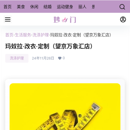
首页
美食
休闲
结婚
运动健身
丽人
景点/周边游
宠物
首页
›
生活服务
›
洗涤护理
›
玛奴拉·改衣·定制（望京万象汇店）
玛奴拉·改衣·定制（望京万象汇店）
0
洗涤护理
24年11月26日