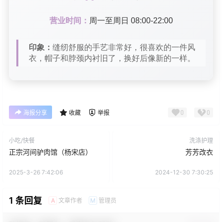
营业时间：
周一至周日 08:00-22:00
印象：
缝纫舒服的手艺非常好，很喜欢的一件风
衣，帽子和脖颈内衬旧了，换好后像新的一样。
0
0
海报分享
收藏
举报
小吃/快餐
洗涤护理
正宗河间驴肉馆（杨宋店）
芳芳改衣
2025-3-26 7:42:06
2024-12-30 7:30:25
1 条回复
文章作者
管理员
A
M