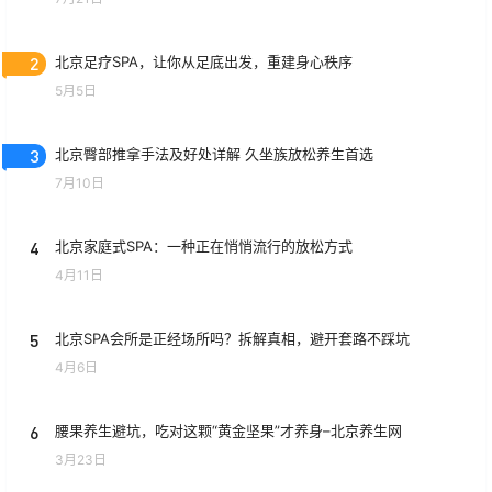
2
北京足疗SPA，让你从足底出发，重建身心秩序
5月5日
3
北京臀部推拿手法及好处详解 久坐族放松养生首选
7月10日
4
北京家庭式SPA：一种正在悄悄流行的放松方式
4月11日
5
北京SPA会所是正经场所吗？拆解真相，避开套路不踩坑
4月6日
6
腰果养生避坑，吃对这颗“黄金坚果”才养身–北京养生网
3月23日