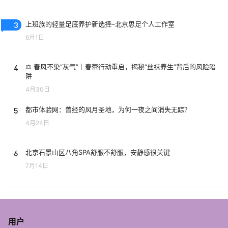
3
上班族的轻量足底养护新选择–北京思足个人工作室
6月1日
4
⚖️ 春风不染“灰气”｜春蕾行动重启，揭秘“丝袜养生”背后的风险陷
阱
4月30日
5
都市体验网：曾经的风月圣地，为何一夜之间消失无踪？
4月24日
6
北京石景山区八角SPA舒服不舒服，安静感很关键
7月14日
用户