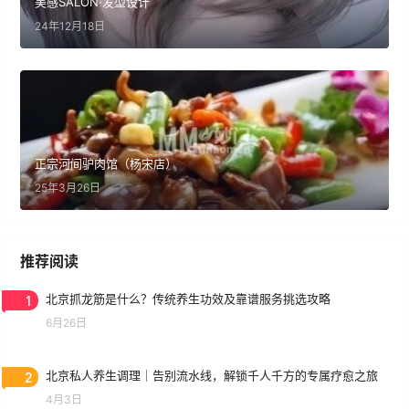
美感SALON·发型设计
24年12月18日
正宗河间驴肉馆（杨宋店）
25年3月26日
推荐阅读
1
北京抓龙筋是什么？传统养生功效及靠谱服务挑选攻略
6月26日
2
北京私人养生调理｜告别流水线，解锁千人千方的专属疗愈之旅
4月3日