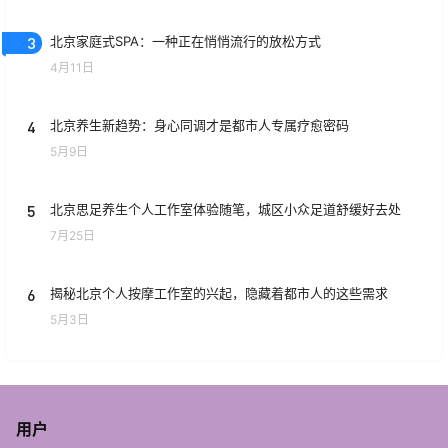
3
北京家庭式SPA：一种正在悄悄流行的放松方式
4月11日
4
北京养生新趋势：身心同调才是都市人专属疗愈密码
5月9日
5
北京思足养生个人工作室体验随笔，城区小众足道舒缓好去处
7月25日
6
揭秘北京个人按摩工作室的兴起，隐藏着都市人的这些需求
5月3日
用户