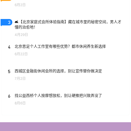
6月2日
3
🛋️【北京家庭式会所体验指南】藏在城市里的秘密空间，男人才
懂的治愈地！
4月29日
4
北京思足个人工作室有哪些优势？都市休闲养生新选择
6月22日
5
西城区金融街休闲会所的选择，别让宣传替你做决定
7月2日
6
找公益西桥个人按摩想放松，别让硬推把兴致弄没了
8月6日