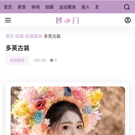
首页
美食
休闲
结婚
运动健身
丽人
景点/周边游
宠物
首页
›
结婚
›
民族服饰
›
多芙古装
多芙古装
0
民族服饰
1月11日