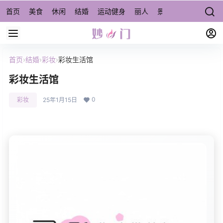
首页
美食
休闲
结婚
运动健身
丽人
景点/周边游
宠物
首页
›
结婚
›
彩妆
›
彩妆生活馆
彩妆生活馆
0
彩妆
25年1月15日