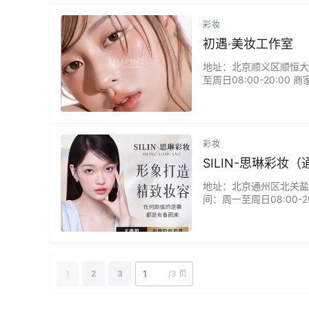
彩妆
初遇·美妆工作室
地址：北京顺义区顺恒大街1
至周日08:00-20:
妆容很清透。化妆技术相
彩妆
SILIN-思琳彩妆
地址：北京通州区北关盐滩路
间：周一至周日08:00
妆容，全程专业又神速，
1
2
3
/
3 页