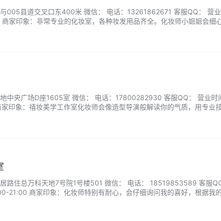
05县道交叉口东400米 微信： 电话：13261862671 客服QQ： 营
8:30 商家印象：非常专业的化妆室，各种妆发用品齐全。化妆师小姐姐会细
超级满意的妆容。...
央广场D座1605室 微信： 电话：17800282930 客服QQ： 营业
:30 商家印象：禧妆美学工作室化妆师会像造型导演般解读你的气质，用专业
清透自然的日常妆，还是惊艳全场的晚宴造型，每一笔色彩都经过精心调
专注于让你在镜中遇见更自信闪耀的自己。...
室
住总万科天地7号院1号楼501 微信： 电话： 18519853589 客服Q
00-21:00 商家印象：化妆师特别有耐心，会仔细询问我的喜好，根据我
的效果既精致又不夸张，而且化妆品都是大牌，用着很放心，全程体验感