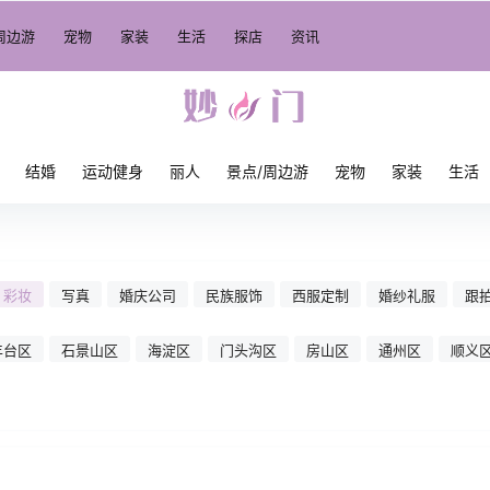
周边游
宠物
家装
生活
探店
资讯
结婚
运动健身
丽人
景点/周边游
宠物
家装
生活
彩妆
写真
婚庆公司
民族服饰
西服定制
婚纱礼服
跟
丰台区
石景山区
海淀区
门头沟区
房山区
通州区
顺义