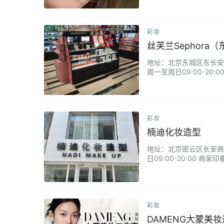
队手法细腻，妆面干净持
彩妆
丝芙兰Sephora
地址：北京东城区东长安街1
周一至周日09:00-2
好，很详细的介绍了产品。
彩妆
楠迪化妆造型
地址：北京密云区长安商业街
日09:00-20:00
像挚友般倾听你的需求，
到华丽优雅的晚宴造型，
彩妆
DAMENG大蒙美