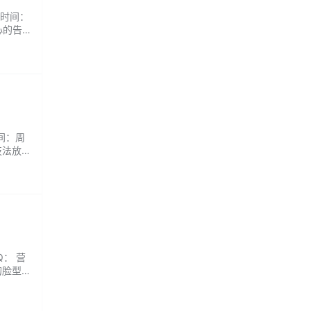
业时间：
心的告
时间：周
技法放
配。我
Q： 营
的脸型
超