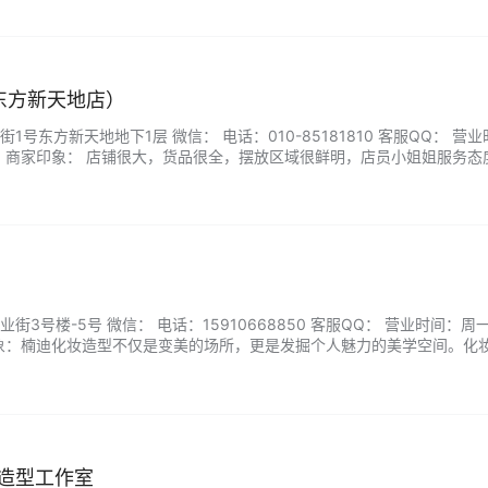
久，同时提供专业皮肤管理，改善暗沉、缺水等问题。全程无套路推销，注…
（东方新天地店）
号东方新天地地下1层 微信： 电话：010-85181810 客服QQ： 营
0:00 商家印象： 店铺很大，货品很全，摆放区域很鲜明，店员小姐姐服务态
...
3号楼-5号 微信： 电话：15910668850 客服QQ： 营业时间：周
 商家印象：楠迪化妆造型不仅是变美的场所，更是发掘个人魅力的美学空间。化
结合你的五官特点与场合氛围，打造专属于你的精致妆容。从清透自然的
每一笔都精准描绘着你的独特气质。...
妆造型工作室