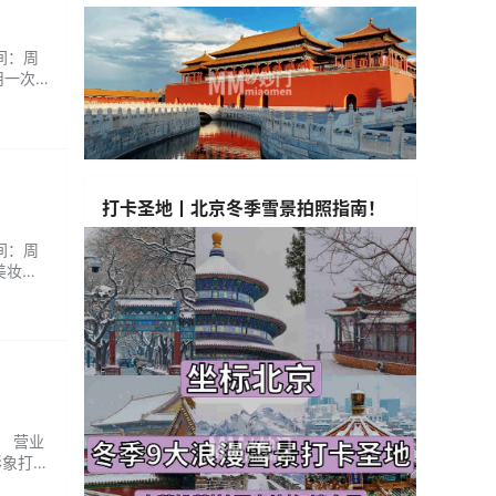
时间：周
用一次
适合新
打卡圣地丨北京冬季雪景拍照指南！
时间：周
美妆用
制等服
不浮
： 营业
形象打
捏。团