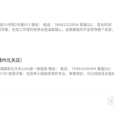
0号院2号楼913 微信： 电话： 18683222959 客服QQ： 营业时间
00 商家印象：化妆工作室的老师全程温柔细心，会根据我的不足修饰整个妆容
当满意，是我心目中理想的妆容，遇到适合自己的化妆师真的不容易。...
（通州北关店）
新光大中心8A座一层底商 微信： 电话： 15944429489 客服QQ：
-20:00 商家印象：化妆师小姐姐非常的专业，审美很好，可以找到适合我
画完的妆容完全在我的审美上，以后会把这家店作为首选。...
❮