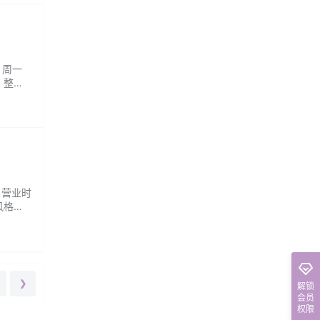
：周一
，整个
 营业时
风格的
❯
解锁
会员
权限