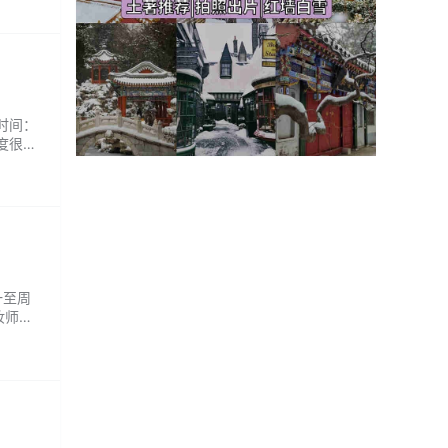
...
业时间：
度很
一至周
妆师会
日常妆