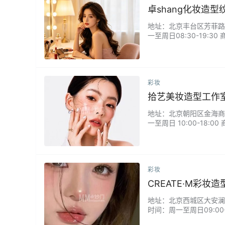
卓shang化妆造
地址：北京丰台区芳菲路60
一至周日08:30-19
性耗材与合规安全色料，
娘备婚、上班族素颜改造
彩妆
拾艺美妆造型工作
地址：北京朝阳区金海商富中
一至周日 10:00-1
品齐全干净，用料温和亲
务，造型师审美在线，手
粉…...
彩妆
CREATE·M彩妆
地址：北京西城区大安澜营胡
时间：周一至周日09:00
造。根据肤质与五官特点