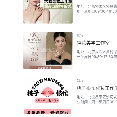
地址：北京怀柔区怀昌路与0
周一至周日09:30-1
诉我皮肤状况，最后画出了
彩妆
禧妆美学工作室
地址：北京大兴区黄村绿地中
一至周日09:30-17
大你独有的魅力。无论是
们摒弃千篇一律的模板，
彩妆
桃子很忙化妆工作
地址：北京昌平区沙河安居路
业时间：周一至周日09:
和穿搭设计造型，化出来
棒。...