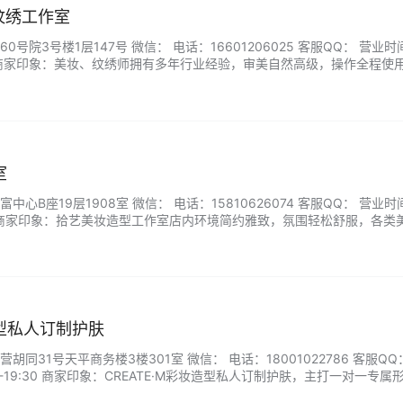
型纹绣工作室
号院3号楼1层147号 微信： 电话：16601206025 客服QQ： 营业
:30 商家印象：美妆、纹绣师拥有多年行业经验，审美自然高级，操作全程使
干净安心。店内明码标价，无隐形推销，兼顾素颜定妆与场合妆造需求，
、拍照造型，一站式变美小众美学空间。...
室
心B座19层1908室 微信： 电话：15810626074 客服QQ： 营业
8:00 商家印象：拾艺美妆造型工作室店内环境简约雅致，氛围轻松舒服，各类
肤。工作室主打日常淡妆、新娘跟妆、宴会舞台妆、团体妆容以及发型定
法娴熟细腻，擅长结合个人五官与气质打造合适风格，妆面清透自然持久
造型私人订制护肤
同31号天平商务楼3楼301室 微信： 电话：18001022786 客服QQ
-19:30 商家印象：CREATE·M彩妆造型私人订制护肤，主打一对一专属
定制妆容与护肤方案，日常通勤、约会领证、舞台写真等风格都能轻松拿