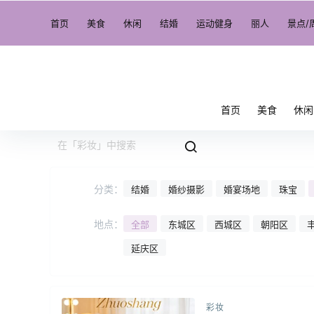
首页
美食
休闲
结婚
运动健身
丽人
景点/
首页
美食
休闲
分类：
结婚
婚纱摄影
婚宴场地
珠宝
地点：
全部
东城区
西城区
朝阳区
延庆区
彩妆