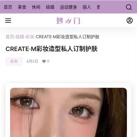
首页
美食
休闲
结婚
运动健身
丽人
景点/周边游
宠物
首页
›
结婚
›
彩妆
›
CREATE·M彩妆造型私人订制护肤
CREATE·M彩妆造型私人订制护肤
0
彩妆
4月5日