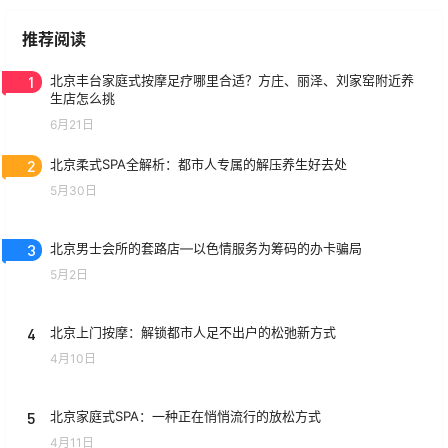
推荐阅读
1
北京丰台家庭式按摩足疗哪里合适？方庄、丽泽、刘家窑附近养
生店怎么挑
6月21日
2
北京柔式SPA全解析：都市人专属的解压养生好去处
5月30日
3
北京男士会所的套路店—以色情服务为筹码的办卡骗局
5月2日
4
北京上门按摩：解锁都市人足不出户的松弛新方式
4月10日
5
北京家庭式SPA：一种正在悄悄流行的放松方式
4月11日