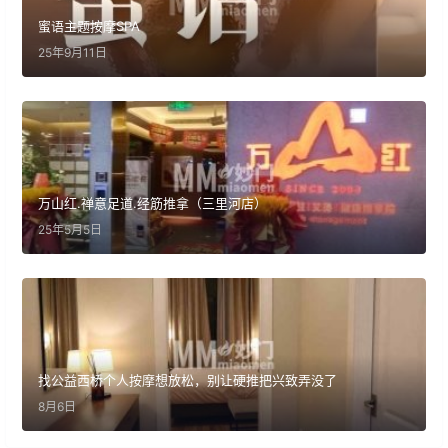
蜜语主题按摩SPA
25年9月11日
万山红.禅意足道.经筋推拿（三里河店）
25年5月5日
找公益西桥个人按摩想放松，别让硬推把兴致弄没了
8月6日