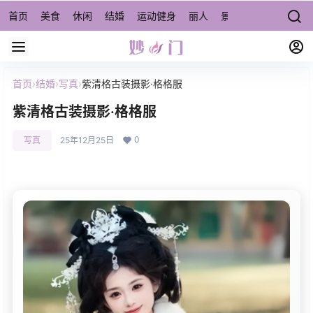
首页
美食
休闲
结婚
运动健身
丽人
景点/周边游
宠物
首页
›
结婚
›
写真
›
紫清格古装摄影·格格服
紫清格古装摄影·格格服
0
写真
25年12月25日