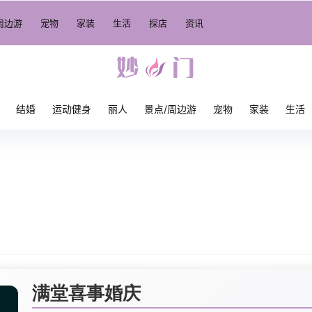
周边游
宠物
家装
生活
探店
资讯
结婚
运动健身
丽人
景点/周边游
宠物
家装
生活
满堂喜事婚庆