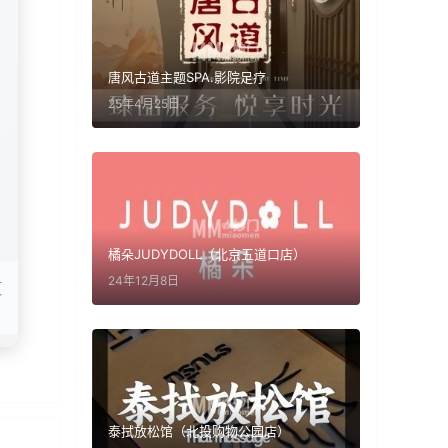
唐风古道主题SPA.影院足疗
25年4月25日
橘朵JUDYDOLL（北京五道口店）
里
24年12月8日
对
泰拭放松馆（北投购物公园店）