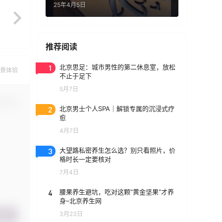
25年4月5日
推荐阅读
1
北京思足：城市男性的第二休息室，放松
景体验
不止于足下
5月7日
认修改
2
北京男士个人SPA｜解锁专属的沉浸式疗
愈
4月7日
3
大望路私密养生怎么选？别只看照片，价
格时长一定要核对
7月4日
4
腰果养生避坑，吃对这颗“黄金坚果”才养
身–北京养生网
3月23日
提交