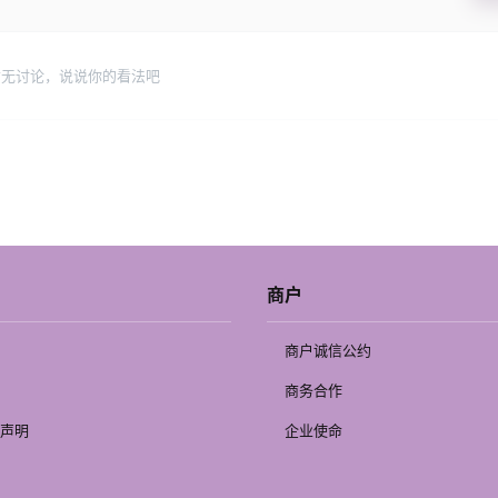
暂无讨论，说说你的看法吧
商户
商户诚信公约
商务合作
声明
企业使命