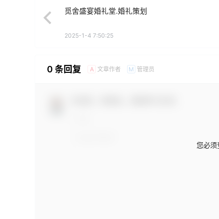
觅舍盛宴婚礼堂.婚礼策划
2025-1-4 7:50:25
0 条回复
文章作者
管理员
A
M
欢迎您，新朋友，感谢参与互动！
您必须