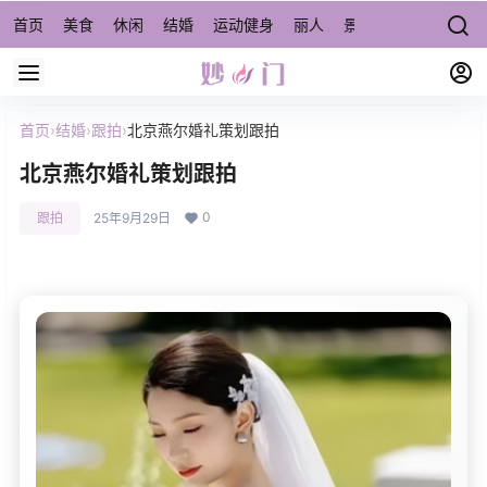
首页
美食
休闲
结婚
运动健身
丽人
景点/周边游
宠物
首页
›
结婚
›
跟拍
›
北京燕尔婚礼策划跟拍
北京燕尔婚礼策划跟拍
0
跟拍
25年9月29日