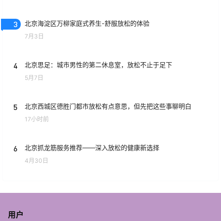
3
北京海淀区万柳家庭式养生-舒服放松的体验
7月3日
4
北京思足：城市男性的第二休息室，放松不止于足下
5月7日
5
北京西城区德胜门都市放松有点意思，但先把这些事聊明白
17小时前
6
北京抓龙筋服务推荐——深入放松的健康新选择
4月30日
用户