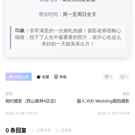
营业时间：
周一至周日全天
印象：
非常满意的一次婚礼拍摄！摄影老师很耐心
细致，拍下了人生中最重要的照片，很开心在这么
美好的一天能美美出片！
0
0
海报分享
收藏
举报
跟拍
跟拍
相约摄影（西山枫林4区店）
囍人.XlXI Wedding跟拍摄影
2025-9-28 7:45:37
2025-9-29 7:22:08
0 条回复
文章作者
管理员
A
M