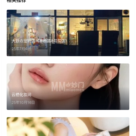
相关推荐
大跃の宠物店（丰桥路8号院店）
25年7月6日
云栖化妆间
25年10月16日