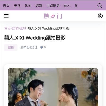
首页
美食
休闲
结婚
运动健身
丽人
景点/周边游
宠物
首页
›
结婚
›
跟拍
›
囍人.XlXI Wedding跟拍摄影
囍人.XlXI Wedding跟拍摄影
0
跟拍
25年9月29日