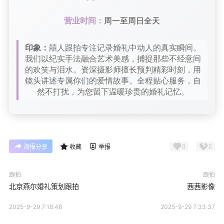
营业时间：
周一至周日全天
印象：
囍人跟拍专注记录婚礼中动人的真实瞬间。
我们以纪实手法融合艺术美感，捕捉那些不经意间
的欢笑与泪水。资深摄影师擅长预判精彩时刻，用
镜头讲述专属你们的爱情故事。全程贴心服务，自
然不打扰，为您留下温暖珍贵的婚礼记忆。
0
0
海报分享
收藏
举报
跟拍
跟拍
北京燕尔婚礼策划跟拍
茜茜影像
2025-9-29 7:18:48
2025-9-29 7:33:37