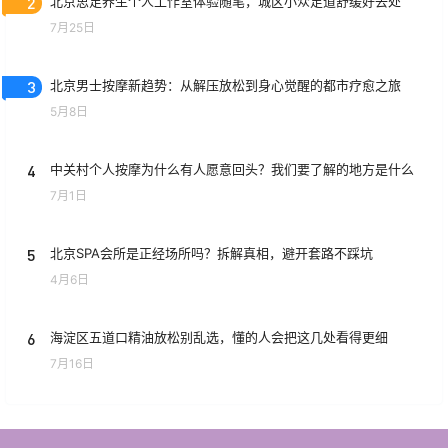
2
北京思足养生个人工作室体验随笔，城区小众足道舒缓好去处
7月25日
3
北京男士按摩新趋势：从解压放松到身心觉醒的都市疗愈之旅
5月8日
4
中关村个人按摩为什么有人愿意回头？我们要了解的地方是什么
7月1日
5
北京SPA会所是正经场所吗？拆解真相，避开套路不踩坑
4月6日
6
海淀区五道口精油放松别乱选，懂的人会把这几处看得更细
7月16日