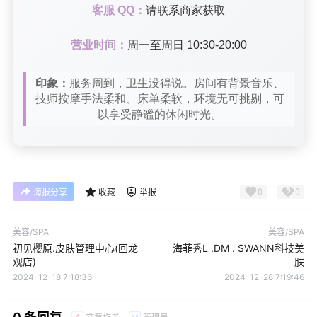
客服 QQ：
请联系商家获取
营业时间：
周一至周日 10:30-20:00
印象：
服务周到，卫生没得说。房间有背景音乐、
技师按摩手法柔和、床单柔软，环境无可挑剔，可
以享受静谧的休闲时光。
0
0
海报分享
收藏
举报
美容/SPA
美容/SPA
初见樱原.皮肤管理中心(回龙
海菲秀L .DM . SWANN科技美
观店)
肤
2024-12-18 7:18:36
2024-12-28 7:19:46