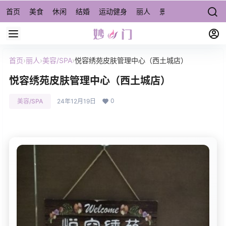
首页
美食
休闲
结婚
运动健身
丽人
景点/周边游
宠物
首页
›
丽人
›
美容/SPA
›
悦容绣苑皮肤管理中心（西土城店）
悦容绣苑皮肤管理中心（西土城店）
0
美容/SPA
24年12月19日