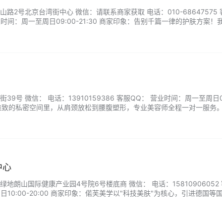
路2号北京台湾街中心 微信：请联系商家获取 电话：010-68647575 
时间：周一至周日09:00-21:30 商家印象：告别千篇一律的护肤方案！
容师双诊断模式，为每寸肌肤定制专属护理方案。引进韩国最新「酵素活氧
，让精华成分直达肌底，解决干燥、敏感、暗沉等顽固问题。...
9号 微信： 电话：13910159386 客服QQ： 营业时间：周一至周日09
：温馨雅致的私密空间里，从肩颈放松到腰腹塑形，专业美容师全程一对一服务
有 spa 般的舒适体验——当指尖遇上科技，美好身型自然呈现。...
中心
地朗山国际健康产业园4号院6号楼底商 微信： 电话：15810906052
日10:00-20:00 商家印象：偌芙美学以"科技美肤"为核心，引进德国等
仪提供精准护理方案。我们独创"分时护理系统"配合微电流导入与冷热交
可视化改善。独立护理房配备智能香…...