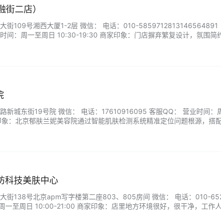
金融街二店）
09号湘西大厦1-2层 微信： 电话：010-5859712813146564891 
营业时间：周一至周日 10:30-19:30 商家印象：门店摒弃繁复设计，氛围简
队拥有多年院线实操经验，不套用模板化流程，会结合肤质、作息与肌肤
和合规护肤产品，操作手法轻柔细致，从深层清洁、补水…...
院
城东街19号院 微信： 电话：17610916095 客服QQ： 营业时间：
0 商家印象：北京郁肤兰妮美容院通过智能肌肤检测系统精准定位问题根源，搭
您的肌肤定制专属护理方案。无论是抗衰焕新、痘痘调理还是敏感肌安抚
适中见证改变。来郁肤兰妮，开启一场安心高效的美肤之旅，让您的肌肤
y水磨坊科技美肤中心
138号北京apm写字楼第二座803、805房间 微信： 电话：010-652
周一至周日 10:00-21:00 商家印象：店里地方环境很好，很干净，工作
，再根据问题调整要做的项目和各方面。做项目的小姐姐手法很舒服，也