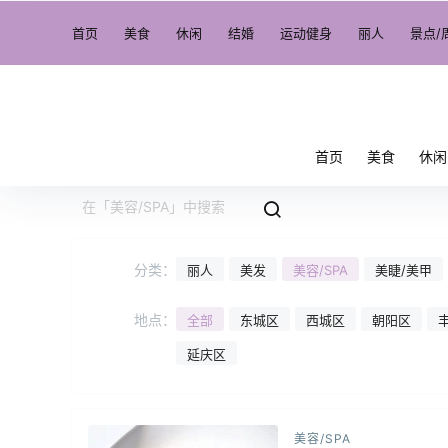
首页
美食
休闲
结婚
运动健身
丽人
景点/
首页
美食
休闲
分类：
丽人
美发
美容/SPA
美睫/美甲
地点：
全部
东城区
西城区
朝阳区
延庆区
美容/SPA