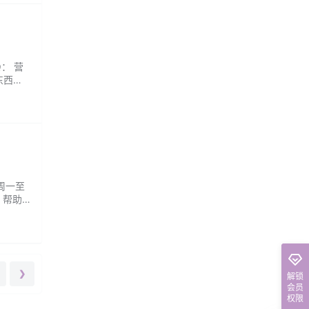
： 营
东西都
：周一至
，帮助
属的宁
❯
解锁
会员
权限