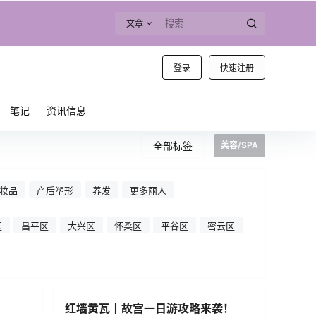
文章
登录
快速注册
笔记
资讯信息
全部标签
美容/SPA
妆品
产后塑形
养发
更多丽人
区
昌平区
大兴区
怀柔区
平谷区
密云区
红墙黄瓦丨故宫一日游攻略来袭！