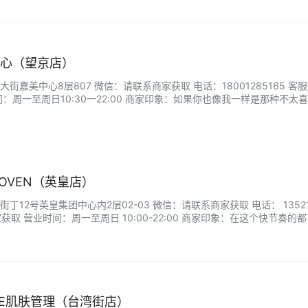
的问题。...
中心（望京店）
嘉美中心8层807 微信：请联系商家获取 电话：18001285165 客服
：周一至周日10:30一22:00 商家印象：如果你也像我一样是那种不太
自己”的普通人，真的可以考虑试一次这种高效、安静又温柔的美肤体验。
生活里，留下一段温柔的记忆。...
JOVEN（英皇店）
12号英皇集团中心内2层02-03 微信：请联系商家获取 电话： 13521
获取 营业时间：周一至周日 10:00-22:00 商家印象：在这个快节奏的
绿洲，用专业与温度，守护着每位都市丽人的肌肤梦想。...
ARE肌肤管理（台湾街店）