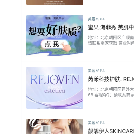
每一个步骤和后续需要注意
美容/SPA
蜜果.海菲秀.美肌
地址：北京朝阳区广顺南大街
请联系商家获取 营业时间
哗、但又需要偶尔“修复
做一次，也会在你的日常
美容/SPA
芮漾科技护肤. RE
地址：北京朝阳区建外大街丁
68 客服QQ：请联系商家
芮漾美学就像一处隐秘的
美容/SPA
靓靓伊人SKINC