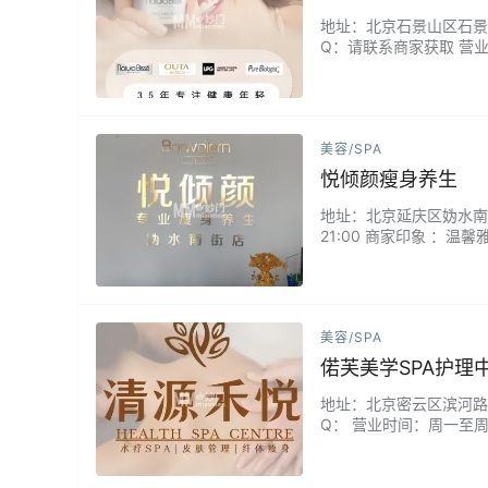
地址：北京石景山区石景山
Q：请联系商家获取 营业
用AI智能检测+资深美
和日本「纳米渗透」仪器
美容/SPA
悦倾颜瘦身养生
地址：北京延庆区妫水南街3
21:00 商家印象 
倾颜，没有节食的痛苦，只
美容/SPA
偌芙美学SPA护理
地址：北京密云区滨河路绿
Q： 营业时间：周一至周
产品，结合皮肤光学检测
法，实现肌肤状态的实时