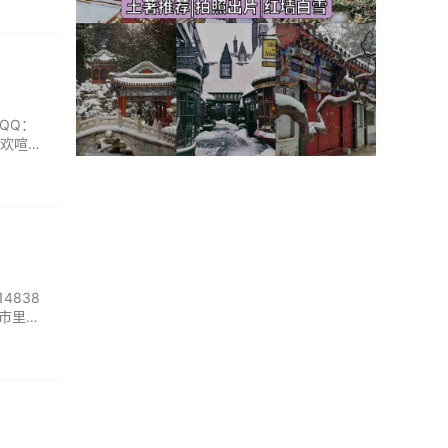
QQ：
喜欢喧
哪怕只
4838
都市里，