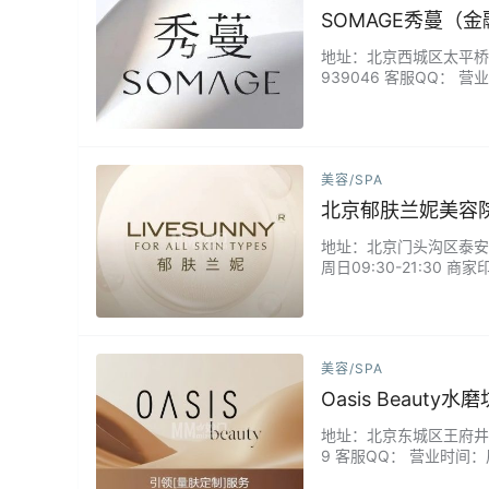
SOMAGE秀蔓（
地址：北京西城区太平桥大街1
939046 客服QQ： 
谧，私密性十足。美肤团
制护理方案。全线使用温
美容/SPA
北京郁肤兰妮美容
地址：北京门头沟区泰安路新
周日09:30-21:3
植物精萃与专利技术，为
次护理都致力于让您在舒
呵护下…...
美容/SPA
Oasis Beaut
地址：北京东城区王府井大街
9 客服QQ： 营业时间：
也很好，会先看脸的问题