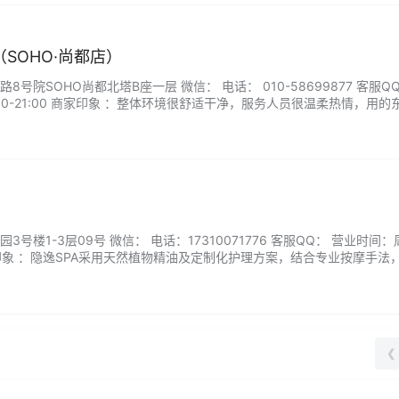
SOHO·尚都店）
号院SOHO尚都北塔B座一层 微信： 电话： 010-58699877 客服QQ
00-21:00 商家印象 ：整体环境很舒适干净，服务人员很温柔热情，用的
柔讲解每一步的作用，手法轻柔，做完皮肤白了很多，也滋润很多。...
）
号楼1-3层09号 微信： 电话：17310071776 客服QQ： 营业时间
0 商家印象 ：隐逸SPA采用天然植物精油及定制化护理方案，结合专业按摩手法
。环境静谧优雅，独立包厢保障隐私，全程无推销打扰。来隐逸，享受专
..
❮