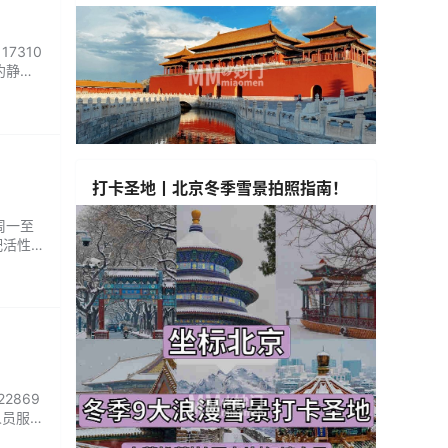
17310
约静
状态定
打卡圣地丨北京冬季雪景拍照指南！
周一至
配活性
，每一
在专业
2869
人员服务
会解释