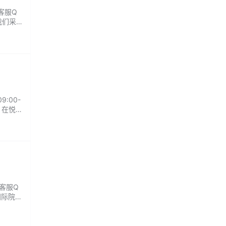
客服Q
我们采
」技术
:00-
。在悦
 客服Q
国际院线
替疗