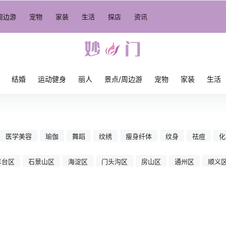
周边游
宠物
家装
生活
探店
资讯
结婚
运动健身
丽人
景点/周边游
宠物
家装
生活
医学美容
瑜伽
舞蹈
纹绣
瘦身纤体
纹身
祛痘
化
丰台区
石景山区
海淀区
门头沟区
房山区
通州区
顺义