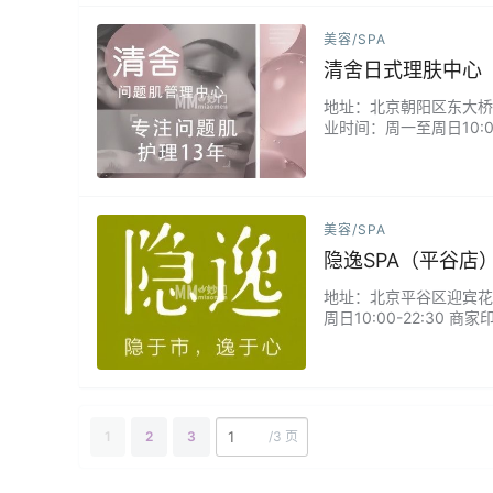
美容/SPA
清舍日式理肤中心（
地址：北京朝阳区东大桥路8
业时间：周一至周日10:
是一次性的，小姐姐很温
美容/SPA
隐逸SPA（平谷店
地址：北京平谷区迎宾花园3
周日10:00-22:3
缓解压力、改善肌肤状态
静时光，焕发自信光彩。.
1
2
3
/
3 页