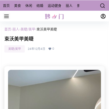
首页
美食
休闲
结婚
运动健身
丽人
景点/周边游
宠物
首页
›
丽人
›
美睫/美甲
›
束沃美甲美睫
束沃美甲美睫
0
美睫/美甲
24年12月4日