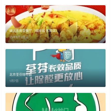
幽兰东南亚餐厅（缤纷城·东岸店）
25年8月2日
北京荃芬除甲醛
1月7日