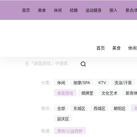
首页
美食
休闲
结婚
运动健身
丽人
景点/
首页
美食
休闲
分类：
休闲
按摩/SPA
KTV
洗浴/汗蒸
桌面游戏
棋牌室
文化艺术
新奇
地点：
全部
东城区
西城区
朝阳区
延庆区
街道：
草桥/公益西桥