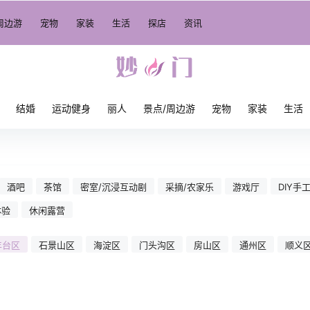
周边游
宠物
家装
生活
探店
资讯
结婚
运动健身
丽人
景点/周边游
宠物
家装
生活
酒吧
茶馆
密室/沉浸互动剧
采摘/农家乐
游戏厅
DIY手
体验
休闲露营
丰台区
石景山区
海淀区
门头沟区
房山区
通州区
顺义