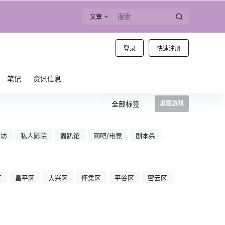
文章
登录
快速注册
笔记
资讯信息
全部标签
桌面游戏
工坊
私人影院
轰趴馆
网吧/电竞
剧本杀
区
昌平区
大兴区
怀柔区
平谷区
密云区