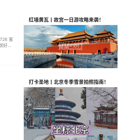
红墙黄瓦丨故宫一日游攻略来袭！
26 客
，很好
都很有
打卡圣地丨北京冬季雪景拍照指南！