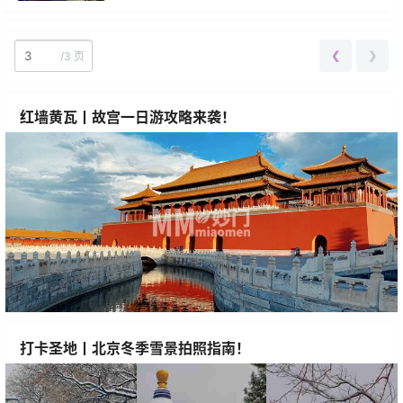
❮
❯
/
3 页
红墙黄瓦丨故宫一日游攻略来袭！
打卡圣地丨北京冬季雪景拍照指南！