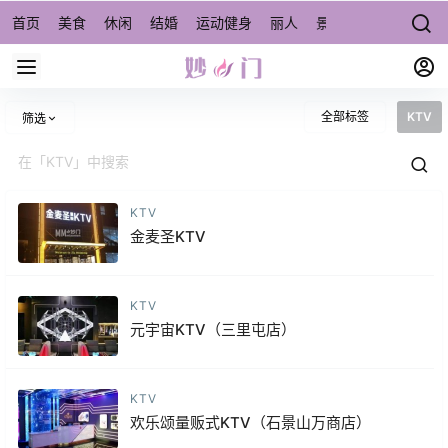
首页
美食
休闲
结婚
运动健身
丽人
景点/周边游
宠物
全部标签
KTV
筛选
KTV
金麦圣KTV
KTV
元宇宙KTV（三里屯店）
KTV
欢乐颂量贩式KTV（石景山万商店）