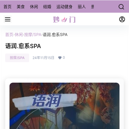
首页
美食
休闲
结婚
运动健身
丽人
景点/周边游
宠物
首页
›
休闲
›
按摩/SPA
›
语润.愈系SPA
语润.愈系SPA
0
按摩/SPA
24年11月15日