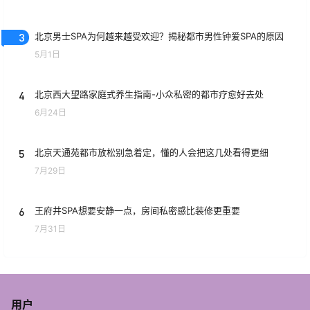
3
北京男士SPA为何越来越受欢迎？揭秘都市男性钟爱SPA的原因
5月1日
4
北京西大望路家庭式养生指南-小众私密的都市疗愈好去处
6月24日
5
北京天通苑都市放松别急着定，懂的人会把这几处看得更细
7月29日
6
王府井SPA想要安静一点，房间私密感比装修更重要
7月31日
用户