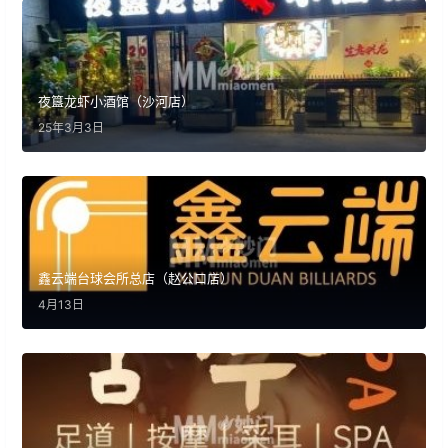
夜簋龙虾小酒馆（沙河店）
25年3月3日
鑫云端台球会所总店（赵公口店）
4月13日