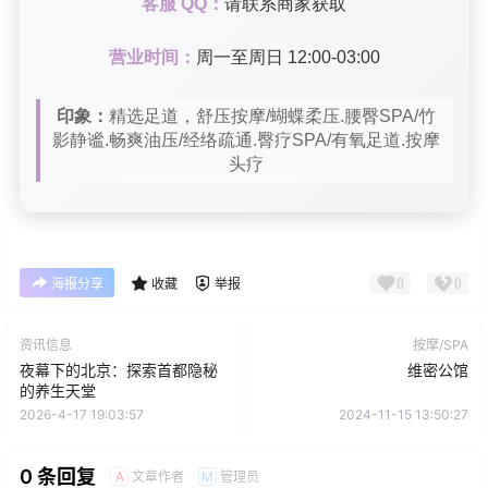
客服 QQ：
请联系商家获取
营业时间：
周一至周日 12:00-03:00
印象：
精选足道，舒压按摩/蝴蝶柔压.腰臀SPA/竹
影静谧.畅爽油压/经络疏通.臀疗SPA/有氧足道.按摩
头疗
0
0
海报分享
收藏
举报
资讯信息
按摩/SPA
夜幕下的北京：探索首都隐秘
维密公馆
的养生天堂
2026-4-17 19:03:57
2024-11-15 13:50:27
0 条回复
文章作者
管理员
A
M