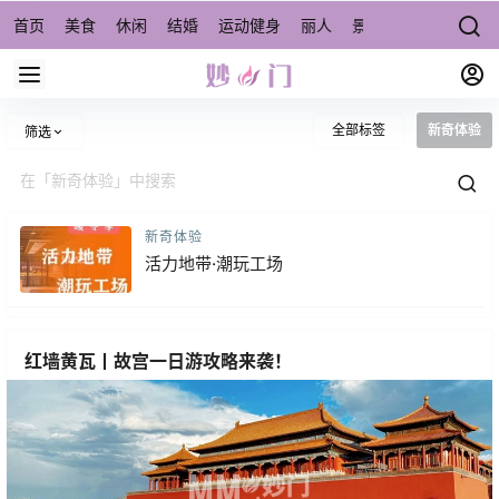
首页
美食
休闲
结婚
运动健身
丽人
景点/周边游
宠物
全部标签
新奇体验
筛选
新奇体验
活力地带·潮玩工场
红墙黄瓦丨故宫一日游攻略来袭！