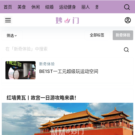
首页
美食
休闲
结婚
运动健身
丽人
景点/周边游
宠物
全部标签
新奇体验
筛选
新奇体验
BE1ST一工元超级玩运动空间
红墙黄瓦丨故宫一日游攻略来袭！