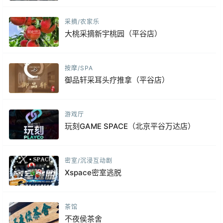
采摘/农家乐
大桃采摘新宇桃园（平谷店）
按摩/SPA
御品轩采耳头疗推拿（平谷店）
游戏厅
玩刻GAME SPACE（北京平谷万达店）
密室/沉浸互动剧
Xspace密室逃脱
茶馆
不夜侯茶舍