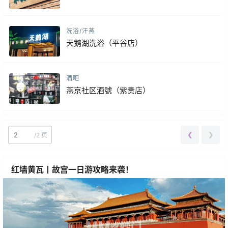
洗浴/汗蒸
天鹅湖洗浴（平谷店）
酒吧
燕京社区酒號（紫贵店）
❮
❯
/
2 页
红墙黄瓦丨故宫一日游攻略来袭！