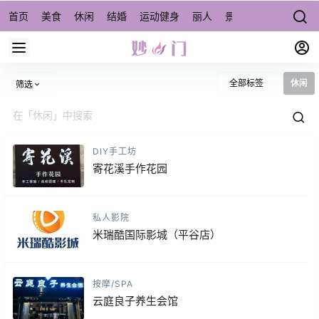
首页
美食
休闲
结婚
运动健身
丽人
景点/周边游
宠物
全部标签
休闲
筛选
DIY手工坊
寄花溪手作花园
私人影院
米瑞酷国际影城（平谷店）
按摩/SPA
云庭良子养生会馆