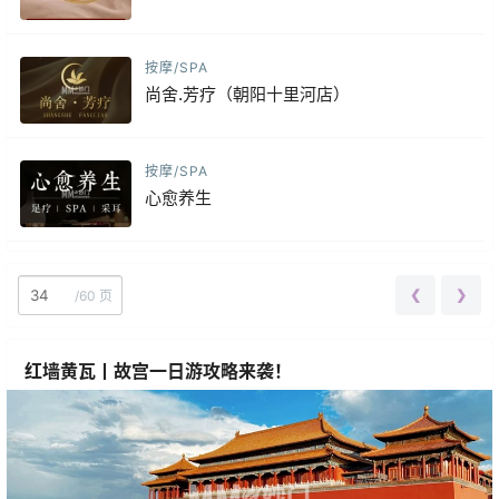
按摩/SPA
尚舍.芳疗（朝阳十里河店）
按摩/SPA
心愈养生
❮
❯
/
60 页
红墙黄瓦丨故宫一日游攻略来袭！