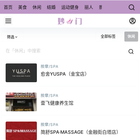
首页
美食
休闲
结婚
运动健身
丽人
景点/周边游
宠物
全部标签
休闲
筛选
按摩/SPA
愈舍YUSPA（金宝店）
按摩/SPA
壹飞健康养生馆
按摩/SPA
简舒SPA·MASSAGE（金融街白塔店）