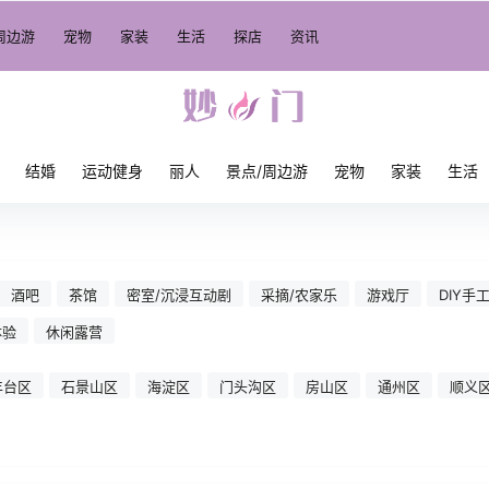
周边游
宠物
家装
生活
探店
资讯
结婚
运动健身
丽人
景点/周边游
宠物
家装
生活
酒吧
茶馆
密室/沉浸互动剧
采摘/农家乐
游戏厅
DIY手
体验
休闲露营
丰台区
石景山区
海淀区
门头沟区
房山区
通州区
顺义