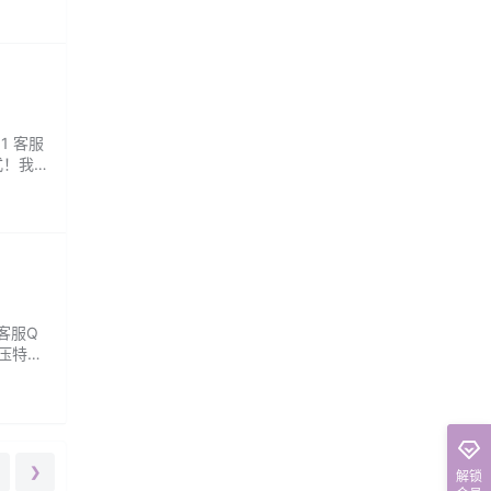
1 客服
式！我
专业理
客服Q
解压特调
❯
解锁