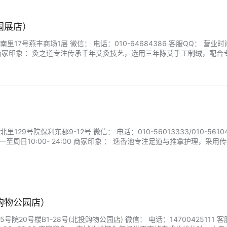
国展店）
17号燕丰商场1层 微信： 电话：010-64684386 客服QQ： 营业
:00 商家印象 ：灸之道专注传承千年艾灸技艺，选用三年陈艾手工制绒，配合
手法为主，帮助改善寒湿体质、缓解肩颈不适。独立艾灸室环境清雅，专
、安全舒适。无论是亚健康调理还是日常养生，灸之道都为您提供专业、
29号院保利东郡9-12号 微信： 电话：010-56013333/010-56104
至周日10:00- 24:00 商家印象 ： 逸香池专注足道与推拿护理，采用
足部疲劳、促进血液循环。我们注重卫生与舒适，使用一次性用品，环境
服务细致贴心，无论是日常保健还是疲劳恢复，都能为您提供…...
购物公园店）
院20号楼B1-28号(北投购物公园店) 微信： 电话：14700425111 客