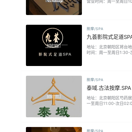
营业时间：周一至周日10
采用传统手法，帮助缓解
技术，让您在宁静的环境
按摩/SPA
九荟影院式足道SP
地址：北京朝阳区将台地区
时间：周一至周日1:30
赏4K高清影片，边享受
进血液循环。独立包间配
还…...
按摩/SPA
泰域.古法按摩.SPA
地址：北京朝阳区芍药居甲2
一至周日11:00-次日
法，帮助舒缓肌肉紧张、
在舒适的环境中恢复活力
这…...
按摩/SPA