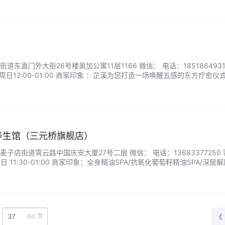
配手工调制的植萃精油，让每寸肌肤都享受花瓣般的…...
东直门外大街26号楼奥加公寓11层1166 微信： 电话：1851864931
周日12:00-01:00 商家印象 ：芷溪为您打造一场唤醒五感的东方疗愈仪
空间，潺潺水声与清幽檀香中，体验非遗草药蒸足与玉石刮痧的古老智慧。
方案，从经络疏通到能量平…...
养生馆（三元桥旗舰店）
子店街道霄云路中国庆安大厦27号二层 微信： 电话：13683377250 
 11:30-01:00 商家印象：全身精油SPA/抗氧化葡萄籽精油SPA/深层
耳/古法推拿/生姜精油SPA/电影热石足疗...
/
60 页
❮