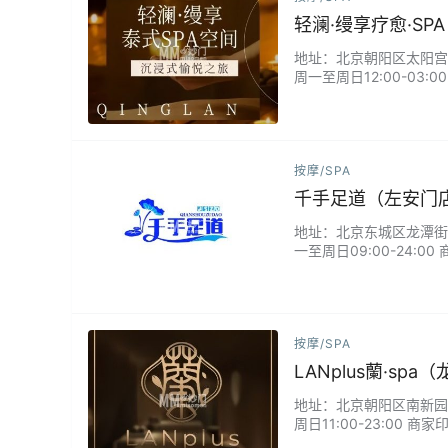
轻澜·缦享疗愈·SP
地址：北京朝阳区太阳宫西坝
周一至周日12:00-03
创"涟漪按摩手法"，在
精油，配合音頻共振疗法
按摩/SPA
千手足道（左安门
地址：北京东城区龙潭街道左
一至周日09:00-24
应天时调理气血。专业理
足疗，而是参与一场穿越
按摩/SPA
LANplus蘭·sp
地址：北京朝阳区南新园西路
周日11:00-23:00
里，将普罗旺斯薰衣草与