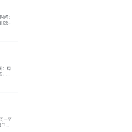
业时间：
我们独
地植萃
时间：周
枝，顺
是普通
：周一至
空间
断，为