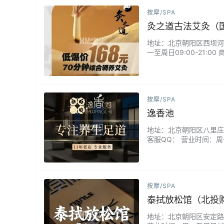
按摩/SPA
灸之道古法艾灸（
地址：北京朝阳区西坝河南里
一至周日09:00-21
证施灸。我们以传统温灸
全程指导，确保温热适度
艾…...
按摩/SPA
逸香池
地址：北京朝阳区八里庄北里1
客服QQ： 营业时间：周一
结合现代技术，帮助缓解
馨。专业技师手法娴熟，
按摩/SPA
泰拭放松馆（北投
地址：北京朝阳区安定路5号