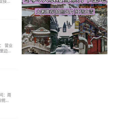
专业技师
的拉伸
.
： 营业
厢里边欣
疲劳、促
小聚
时间：周
传统手
，让您
来