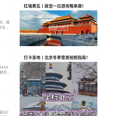
红墙黄瓦丨故宫一日游攻略来袭！
时间：周
专业辨
业技师
地道的
打卡圣地丨北京冬季雪景拍照指南！
444
传统手法
整洁温
服QQ：