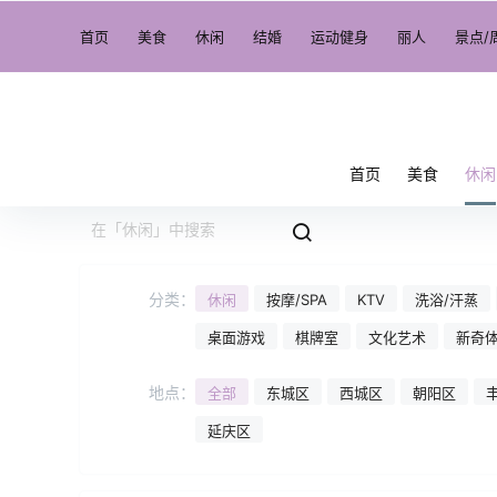
首页
美食
休闲
结婚
运动健身
丽人
景点/
首页
美食
休闲
分类：
休闲
按摩/SPA
KTV
洗浴/汗蒸
桌面游戏
棋牌室
文化艺术
新奇
地点：
全部
东城区
西城区
朝阳区
延庆区