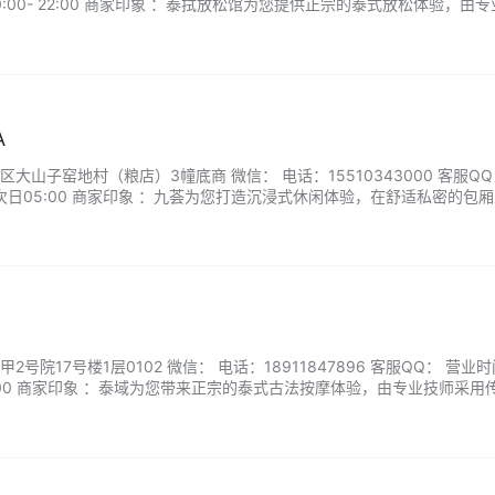
:00- 22:00 商家印象 ：泰拭放松馆为您提供正宗的泰式放松体验，由
肌肉紧张、促进血液循环。我们注重自然与舒适，使用植物精油配合温和
中恢复活力。无论是工作疲劳还是日常放松，泰拭都能为您提供专业、…..
A
大山子窑地村（粮店）3幢底商 微信： 电话：15510343000 客服QQ
-次日05:00 商家印象 ：九荟为您打造沉浸式休闲体验，在舒适私密的包
专业足道护理。我们采用传统足疗手法结合现代SPA技术，帮助缓解足部
备电动沙发和环绕音响，既保证放松效果又不耽误观影乐趣。无论是朋友
号院17号楼1层0102 微信： 电话：18911847896 客服QQ： 营业
02:00 商家印象 ：泰域为您带来正宗的泰式古法按摩体验，由专业技师采用
促进血液循环。我们注重自然与放松，使用植物精油配合温和的拉伸技术
。无论是缓解疲劳还是日常放松，泰域都能为您提供专业、贴心的服务。