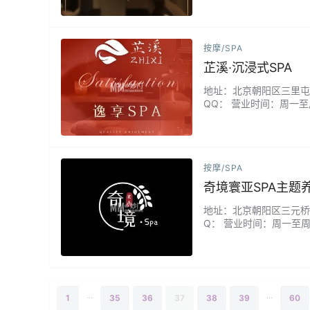
您定制专属护理方案，搭
按摩/SPA
芷溪·沉浸式SPA
地址：北京朝阳区三里屯街道
QQ： 营业时间：周一至
们独创"溪涧主题"沉浸
疗师通过"望闻问触"定制
按摩/SPA
奇境寰亚SPA主题
地址：北京朝阳区三元桥麦
Q： 营业时间：周一至周日
精油SPA/静谧享受舒缓采
...
...
1
35
36
37
38
39
60