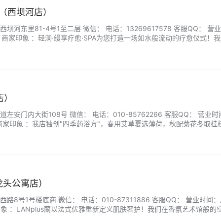
A（西坝河店）
河东里81-4号1至二层 微信： 电话：13269617578 客服QQ： 营
:00 商家印象 ：轻澜·缦享疗愈·SPA为您打造一场如水般流动的疗愈仪式！
波光粼动的沉浸式空间中，以温润力道唤醒身体自愈力。精选海洋矿物与陆
，让肌肤与心灵同步舒展。...
店）
安门内大街108号 微信： 电话：010-85762266 客服QQ： 营业
:00 商家印象 ：我店独创"四季药浴方"，春用艾草夏选薄荷，秋配菊花冬取桂
疗师持非遗采耳银器全程服务，从足底到肩颈完成能量循环。来千手，不
千年的养生仪式—让双脚带您行走盛唐，归来仍是少年。…...
a（龙头公寓店）
8号1号楼底商 微信： 电话：010-87311886 客服QQ： 营业时间
 商家印象 ：LANplus蘭以法式优雅重新定义肌肤奢护！我们在香氛艺术馆般的
东方草本智慧完美融合，独创"双生花护理体系"。专业芳疗师通过肤质诊