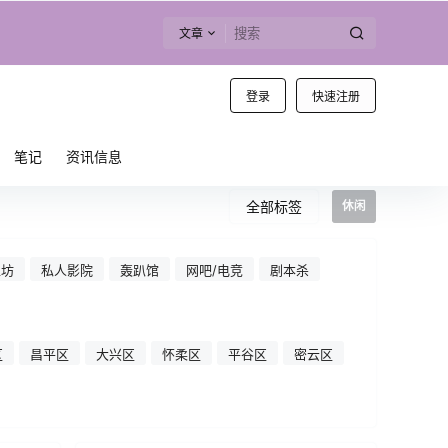
文章
登录
快速注册
笔记
资讯信息
全部标签
休闲
工坊
私人影院
轰趴馆
网吧/电竞
剧本杀
区
昌平区
大兴区
怀柔区
平谷区
密云区