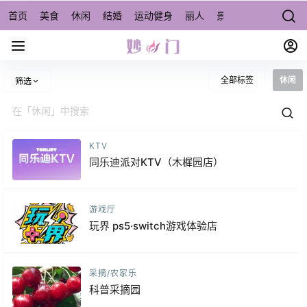
首页
美食
休闲
结婚
运动健身
丽人
景点/周边游
宠物
全部标签
休闲
筛选
KTV
同乐迪派对KTV（木樨园店）
游戏厅
玩界 ps5·switch游戏体验店
采摘/农家乐
科普采摘园