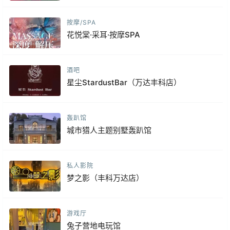
按摩/SPA
花悦棠·采耳·按摩SPA
酒吧
星尘StardustBar（万达丰科店）
轰趴馆
城市猎人主题别墅轰趴馆
私人影院
梦之影（丰科万达店）
游戏厅
兔子营地电玩馆