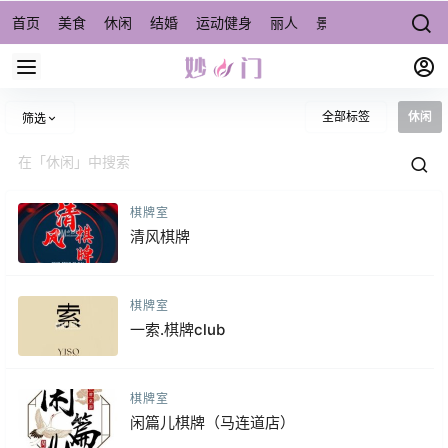
首页
美食
休闲
结婚
运动健身
丽人
景点/周边游
宠物
全部标签
休闲
筛选
棋牌室
清风棋牌
棋牌室
一索.棋牌club
棋牌室
闲篇儿棋牌（马连道店）