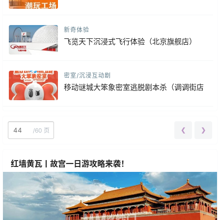
新奇体验
飞览天下沉浸式飞行体验（北京旗舰店）
密室/沉浸互动剧
移动谜城大笨象密室逃脱剧本杀（调调街店
❮
❯
/
60 页
红墙黄瓦丨故宫一日游攻略来袭！