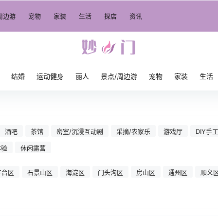
周边游
宠物
家装
生活
探店
资讯
结婚
运动健身
丽人
景点/周边游
宠物
家装
生活
酒吧
茶馆
密室/沉浸互动剧
采摘/农家乐
游戏厅
DIY手
体验
休闲露营
丰台区
石景山区
海淀区
门头沟区
房山区
通州区
顺义