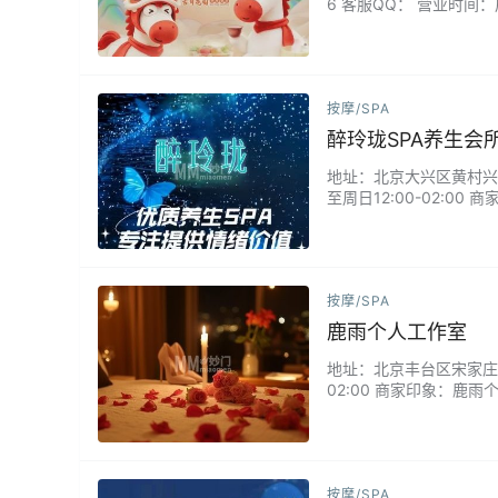
6 客服QQ： 营业时
园。把身体沉进四十度的
到玫瑰汤，从汗蒸房到露
己…...
按摩/SPA
醉玲珑SPA养生会
地址：北京大兴区黄村兴涛园
至周日12:00-02:
的结节、腰背的酸沉，在
不舒服在指尖下慢慢归零
按摩/SPA
鹿雨个人工作室
地址：北京丰台区宋家庄附近 微
02:00 商家印象：
舒缓，更以亲和力赢得众
按摩/SPA