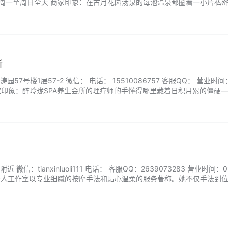
间：周一至周日全天 商家印象：在古月花园汤泉的每池温泉都圈着一小片私
软水里，看头顶的枝条刚冒出嫩芽，听花瓣落在水面几乎无声的轻响。从
台茶席，这里不急着让你洗去什么，只想让你在花与水的包围里，慢慢把
所
57号楼1层57-2 微信： 电话： 15510086757 客服QQ： 营业时
00 商家印象：醉玲珑SPA养生会所的理疗师的手懂得哪里藏着日积月累的僵硬
恰到好处的力道里被一一叩醒、揉散。这一程不聊工作、不想明天，只让
。来醉玲珑把紧绷灌醉，让身体记住真正放松的感觉。...
信：tianxinluoli111 电话： 客服QQ：2639073283 营业时间：09
鹿雨个人工作室以专业细腻的按摩手法和贴心温柔的服务著称。她不仅手法到
多顾客喜爱。环境温馨私密，氛围轻松自然，让人在放松中悄然卸下疲惫。.