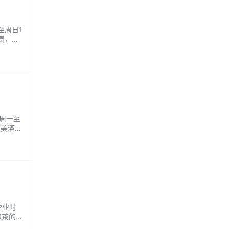
至周日1
费，技
：周一至
饮美酒，
营业时
泡茶的