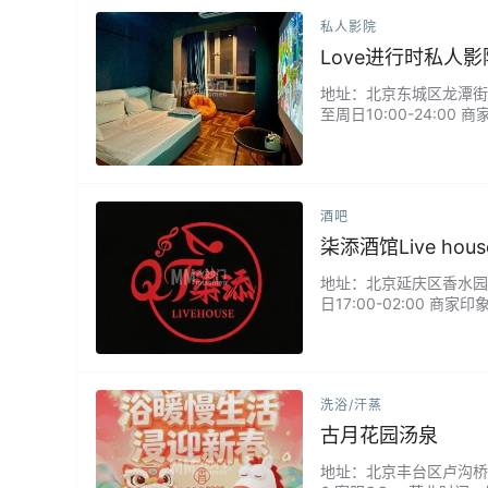
私人影院
Love进行时私人影
地址：北京东城区龙潭街道左
至周日10:00-24:
大片，海量片库自由挑选
具氛围感与私密性。无论
伴…...
酒吧
柒添酒馆Live hous
地址：北京延庆区香水园街道
日17:00-02:00
落发呆，所有人都被同一
洗浴/汗蒸
古月花园汤泉
地址：北京丰台区卢沟桥京周公