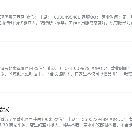
代嘉园西区 微信： 电话：18600495488 客服QQ： 营业时间：周一
家印象：心怡轩环境优雅宜人，装修舒适豪华，工作人员服务态度好，没有隐形消
准。...
古北水镇景区内 微信： 电话：010-81009979 客服QQ： 营业时间
9 商家印象：倾城似水酒吧位于司马台长城脚下，在这里不仅可以慢品咖啡、畅
区与休闲区等场所，让游人在悠扬音乐声中忘却旅途的疲惫。...
会议
宇平墅小区里往西100米 微信： 电话：15600229489 客服QQ： 
-21:30 商家印象：店里的空间挺大，格局不错，茶水小吃都很不错，不会
泡茶，服务态度很好，挺适合商务会谈。...