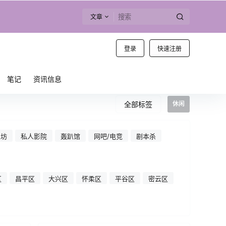
文章
登录
快速注册
笔记
资讯信息
全部标签
休闲
工坊
私人影院
轰趴馆
网吧/电竞
剧本杀
区
昌平区
大兴区
怀柔区
平谷区
密云区