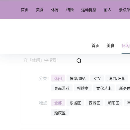
首页
美食
休闲
结婚
运动健身
丽人
景点/
首页
美食
休闲
分类：
休闲
按摩/SPA
KTV
洗浴/汗蒸
桌面游戏
棋牌室
文化艺术
新奇
地点：
全部
东城区
西城区
朝阳区
延庆区