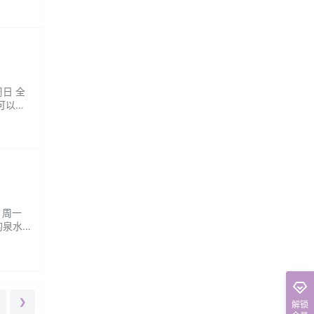
周日 全
可以舒
与专业
获视觉
：周一
的泉水
浴，都
新的自
❯
解锁