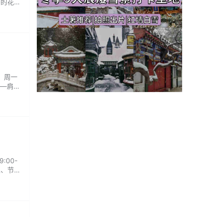
密的花
石板浴
自
间：周一
——肩颈
所有的
:00-
位、节奏
..