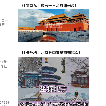
红墙黄瓦丨故宫一日游攻略来袭！
：周一
到经典
约会更
，让陪
打卡圣地丨北京冬季雪景拍照指南！
一至周
人靠在角
.
7388