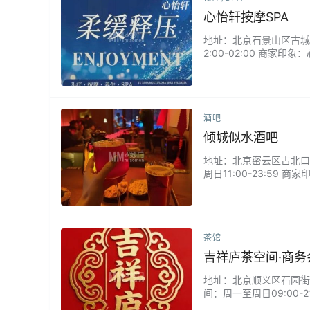
心怡轩按摩SPA
地址：北京石景山区古城现
2:00-02:00 商
师手法专业，穴位按的非常
酒吧
倾城似水酒吧
地址：北京密云区古北口镇
周日11:00-23:5
还设有卡拉OK小型娱乐
茶馆
吉祥庐茶空间·商务
地址：北京顺义区石园街道迈
间：周一至周日09:00
话还可以让店员小哥帮忙