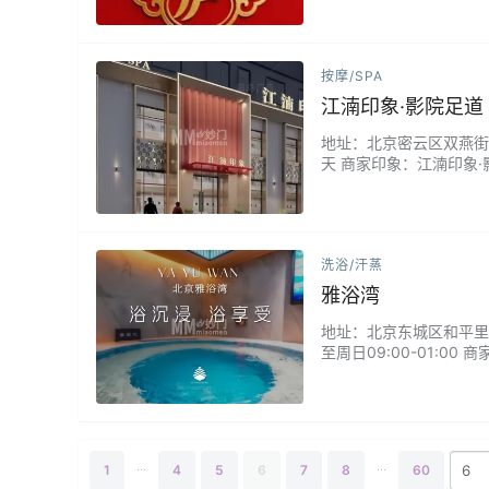
按摩/SPA
江湳印象·影院足道
地址：北京密云区双燕街3号
天 商家印象：江湳印象
适地躺下，一边欣赏4K
手法同频，疲惫在双重享
与身体的深度…...
洗浴/汗蒸
雅浴湾
地址：北京东城区和平里街道
至周日09:00-01:
包裹肌肤，恰到好处的水
能让您找到属于自己的宁
己。...
...
...
1
4
5
6
7
8
60