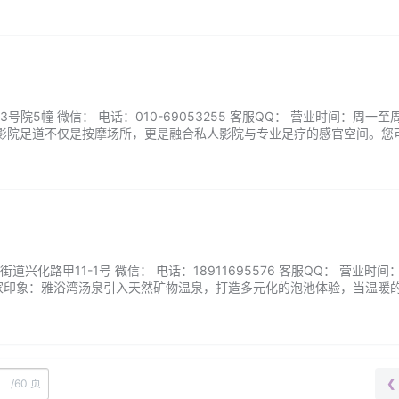
院5幢 微信： 电话：010-69053255 客服QQ： 营业时间：周一至
·影院足道不仅是按摩场所，更是融合私人影院与专业足疗的感官空间。您
巨幕上的精彩影片，一边享受理疗师精准的足底反射区按摩。当光影流转
受中悄然消散。无论是下班后的放松还是周末小憩，这里都能让您同时收
兴化路甲11-1号 微信： 电话：18911695576 客服QQ： 营业时间
00 商家印象：雅浴湾汤泉引入天然矿物温泉，打造多元化的泡池体验，当温暖
疗按摩帮助释放每寸疲惫。无论是星空下的露天汤池，还是静谧的室内暖
静时刻。来雅浴湾，给忙碌生活一个深度的暂停，带走一身轻盈与焕然一
/
60 页
❮