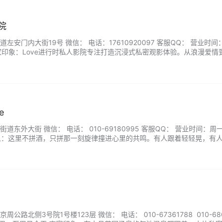
院
安门内大街19号 微信： 电话：17610920097 客服QQ： 营业时间
00 商家印象：Love进行时私人影院专注打造沉浸式私密观影体验。从浪漫爱情
，随播随停，享受无打扰的专属时光。环境格调优雅，服务贴心细致，让
是纪念日还是日常小聚，都能在此找到舒适放松的节奏，让电影回归纯粹
e
东外大街 微信： 电话： 010-69180995 客服QQ： 营业时间：周
 商家印象：这里不拼酒，只拼那一刻旋律撞进心里的共鸣。有人跟着轻轻晃，有
种节奏裹着。来柒添把白天的嘈杂关在门外，让今晚的情绪跟着鼓点走。..
路北侧3号院1号楼123层 微信： 电话： 010-67361788 010-686