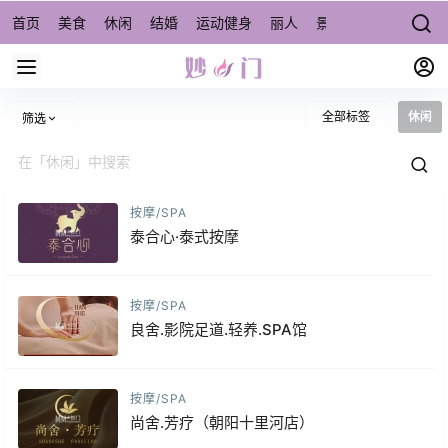
首页
美食
休闲
结婚
运动健身
丽人
景点/周边游
宠物
全部标签
休闲
筛选
按摩/SPA
泰合心·泰式按摩
按摩/SPA
良舍.影院足道.轻养.SPA馆
按摩/SPA
尚舍.芳疗（朝阳十里河店）