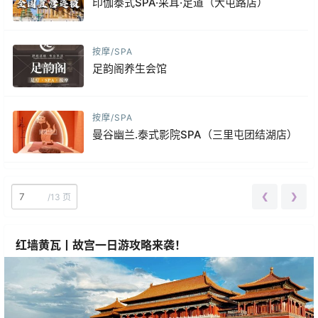
印伽泰式SPA·采耳·足道（大屯路店）
按摩/SPA
足韵阁养生会馆
按摩/SPA
曼谷幽兰.泰式影院SPA（三里屯团结湖店）
❮
❯
/
13 页
红墙黄瓦丨故宫一日游攻略来袭！