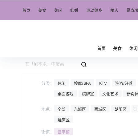
首页
美食
休闲
结婚
运动健身
丽人
景点/
首页
美食
休闲
分类：
休闲
按摩/SPA
KTV
洗浴/汗蒸
桌面游戏
棋牌室
文化艺术
新奇
地点：
全部
东城区
西城区
朝阳区
延庆区
街道：
昌平镇