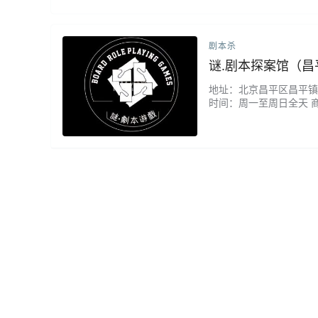
剧本杀
谜.剧本探案馆（昌
地址：北京昌平区昌平镇鼓楼西
时间：周一至周日全天 
认真，食物和零食都很充足