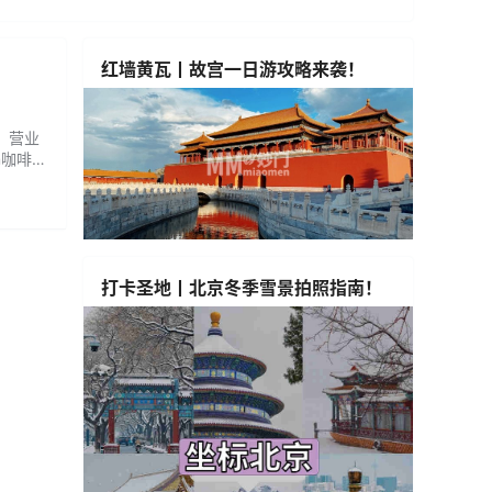
红墙黄瓦丨故宫一日游攻略来袭！
： 营业
m咖啡很
打卡圣地丨北京冬季雪景拍照指南！