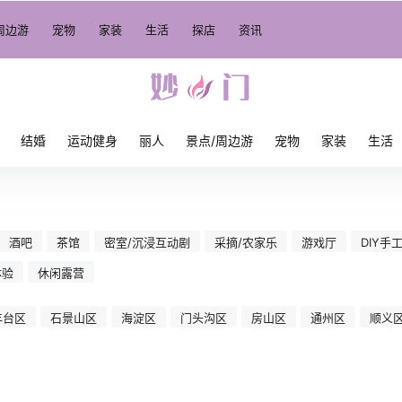
周边游
宠物
家装
生活
探店
资讯
结婚
运动健身
丽人
景点/周边游
宠物
家装
生活
酒吧
茶馆
密室/沉浸互动剧
采摘/农家乐
游戏厅
DIY手
体验
休闲露营
丰台区
石景山区
海淀区
门头沟区
房山区
通州区
顺义