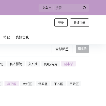
文章
登录
快速注册
笔记
资讯信息
全部标签
剧本杀
工坊
私人影院
轰趴馆
网吧/电竞
剧本杀
区
昌平区
大兴区
怀柔区
平谷区
密云区