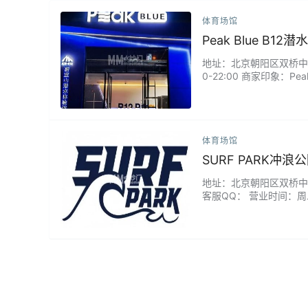
体育场馆
Peak Blue B12
地址：北京朝阳区双桥中路9
0-22:00 商家印象：
2 米恒温深池、专业教学
温 29℃，水质清澈如镜
体育场馆
SURF PARK冲
地址：北京朝阳区双桥中路临
客服QQ： 营业时间：周二
约到店，停车方便，店门
生危险，教练很专业，壁