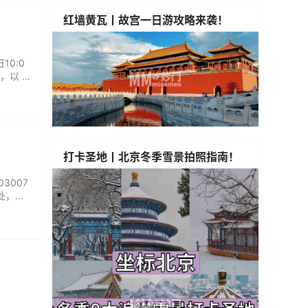
红墙黄瓦丨故宫一日游攻略来袭！
10:0
，以 1
，四季恒
打卡圣地丨北京冬季雪景拍照指南！
3007
去处，预
避免发