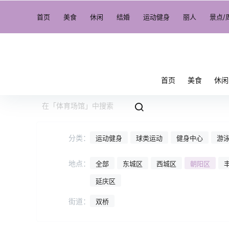
首页
美食
休闲
结婚
运动健身
丽人
景点/
首页
美食
休闲
分类：
运动健身
球类运动
健身中心
游
地点：
全部
东城区
西城区
朝阳区
延庆区
街道：
双桥