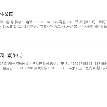
潜水体验馆
幢1号 微信： 电话：18519041036 客服QQ： 营业时间：周一至周日
Peak Blue B12 潜水体验馆是北京专业室内潜水标杆场馆，坐落于朝阳区双桥
与安全体验为核心优势。场馆总面积约 1200 平米，水域面积 150 平米
，配备标准化更衣室、淋浴间及独立储物设施，…...
浪公园（朝阳店）
甲9号院辰园文化创意产业园 微信： 电话：13126715568 1371650
至周日 13:00-21:00 商家印象：SURF PARK冲浪公园，室内冲浪好
口就有停车场，每场池内最多三人，初次体验的小伙伴最好请教练陪同，
还有潜水体验馆，想体验冲浪或练习冲浪的朋友可以来这里。...