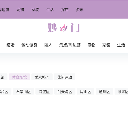
周边游
宠物
家装
生活
探店
资讯
结婚
运动健身
丽人
景点/周边游
宠物
家装
生活
泳馆
体育场馆
武术格斗
休闲运动
丰台区
石景山区
海淀区
门头沟区
房山区
通州区
顺义