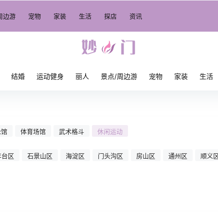
周边游
宠物
家装
生活
探店
资讯
结婚
运动健身
丽人
景点/周边游
宠物
家装
生活
泳馆
体育场馆
武术格斗
休闲运动
丰台区
石景山区
海淀区
门头沟区
房山区
通州区
顺义