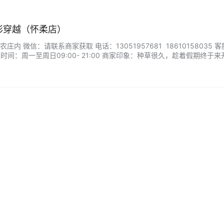
全地形穿越（怀柔店）
内 微信：请联系商家获取 电话：13051957681 18610158035 客
间：周一至周日09:00- 21:00 商家印象：种草很久，趁着假期终于来
太hi了，领队大哥，专业热情。...