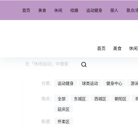
首页
美食
休闲
结婚
运动健身
丽人
景点/
首页
美食
休闲
分类：
运动健身
球类运动
健身中心
游
地点：
全部
东城区
西城区
朝阳区
延庆区
街道：
怀柔区