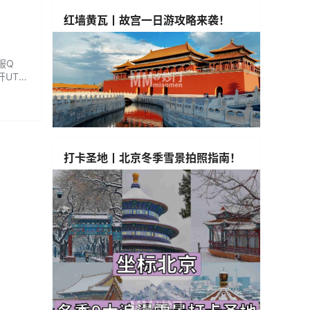
红墙黄瓦丨故宫一日游攻略来袭！
服Q
开UTV
打卡圣地丨北京冬季雪景拍照指南！