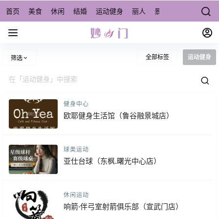
首页
美食
休闲
结婚
运动健身
丽人
景点/周边游
宠物
全部标签
运动健身
筛选
健身中心
欧耶健身生活馆（鲁谷融景城店）
球类运动
亚仕台球（东枫.曙光中心店）
休闲运动
响箭·伴弓室射箭俱乐部（宣武门店）