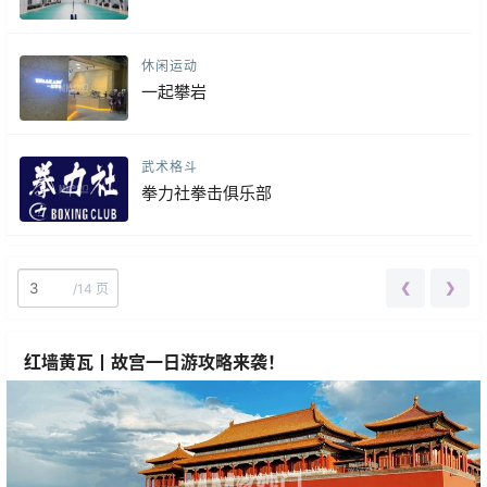
休闲运动
一起攀岩
武术格斗
拳力社拳击俱乐部
❮
❯
/
14 页
红墙黄瓦丨故宫一日游攻略来袭！