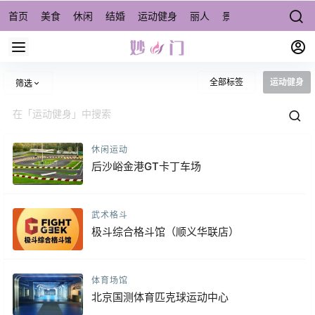
首页
美食
休闲
结婚
运动健身
丽人
景点/周边游
宠物
全部标签
运动健身
筛选
休闲运动
后沙峪金港GT卡丁车场
武术格斗
极斗综合格斗馆（顺义华联店）
体育场馆
北京国测体育匹克球运动中心