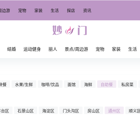
周边游
宠物
家装
生活
探店
资讯
结婚
运动健身
丽人
景点/周边游
宠物
家装
生活
快餐
水果/生鲜
咖啡/饮品
面馆
海鲜
自助餐
私房菜
丰台区
石景山区
海淀区
门头沟区
房山区
通州区
顺义