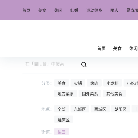
首页
美食
休闲
结婚
运动健身
丽人
景点/
首页
美食
休闲
分类：
美食
火锅
烤肉
小龙虾
小吃/
地方菜系
国外菜系
其他美食
地点：
全部
东城区
西城区
朝阳区
延庆区
街道：
梨园