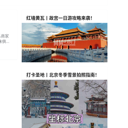
红墙黄瓦丨故宫一日游攻略来袭！
系商家
味俱
不错
打卡圣地丨北京冬季雪景拍照指南！