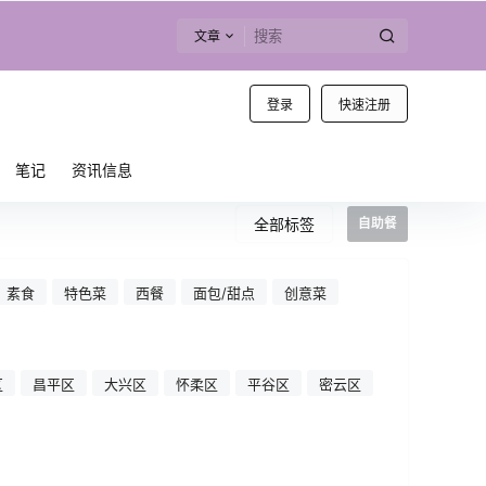
文章
登录
快速注册
笔记
资讯信息
全部标签
自助餐
素食
特色菜
西餐
面包/甜点
创意菜
区
昌平区
大兴区
怀柔区
平谷区
密云区