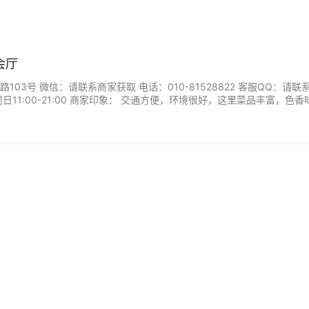
会厅
03号 微信：请联系商家获取 电话：010-81528822 客服QQ：请联
日11:00-21:00 商家印象： 交通方便，环境很好，这里菜品丰富，色香
血旺是我最爱，真的是够辣，可是对我这个无辣不欢的人来说，还是感觉