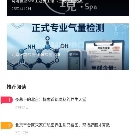
奇境寰亚SPA主题养生馆（三元桥旗舰店）
25年4月2日
北京环境检测·甲醛检测治理
3月18日
推荐阅读
1
夜幕下的北京：探索首都隐秘的养生天堂
4月17日
2
北京丰台区宋家庄私密养生别只看图，现场舒服才算数
7月17日