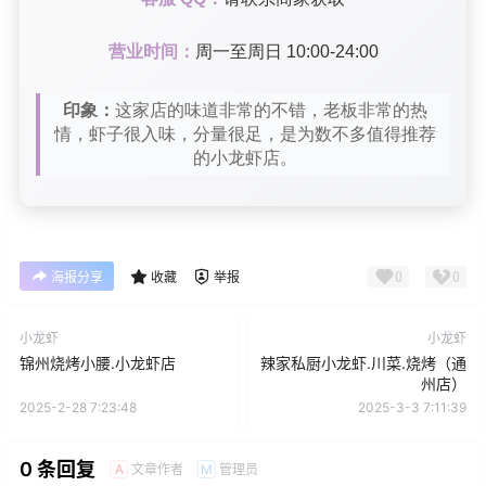
营业时间：
周一至周日 10:00-24:00
印象：
这家店的味道非常的不错，老板非常的热
情，虾子很入味，分量很足，是为数不多值得推荐
的小龙虾店。
0
0
海报分享
收藏
举报
小龙虾
小龙虾
锦州烧烤小腰.小龙虾店
辣家私厨小龙虾.川菜.烧烤（通
州店）
2025-2-28 7:23:48
2025-3-3 7:11:39
0 条回复
文章作者
管理员
A
M