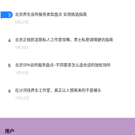
3
北京养生会所服务类型盘点 实用挑选指南
6月27日
4
北京正规抓龙筋私人工作室攻略，男士私密调理避坑指南
5月16日
5
北京SPA会所服务盘点–不同需求怎么选合适的放松场所
7月10日
6
在沙河找养生工作室，真正让人想再来的不是噱头
7月23日
用户