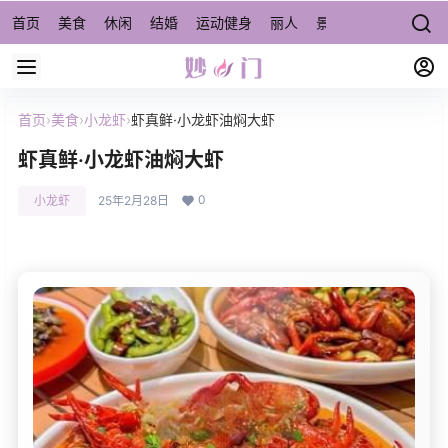
首页
美食
休闲
结婚
运动健身
丽人
景点/周边游
宠物
首页
›
美食
›
小龙虾
›
虾真鲜·小龙虾油焖大虾
虾真鲜·小龙虾油焖大虾
0
小龙虾
25年2月28日