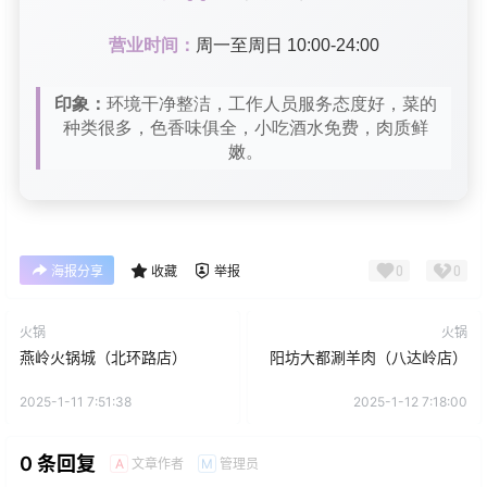
营业时间：
周一至周日 10:00-24:00
印象：
环境干净整洁，工作人员服务态度好，菜的
种类很多，色香味俱全，小吃酒水免费，肉质鲜
嫩。
0
0
海报分享
收藏
举报
火锅
火锅
燕岭火锅城（北环路店）
阳坊大都涮羊肉（八达岭店）
2025-1-11 7:51:38
2025-1-12 7:18:00
0 条回复
文章作者
管理员
A
M