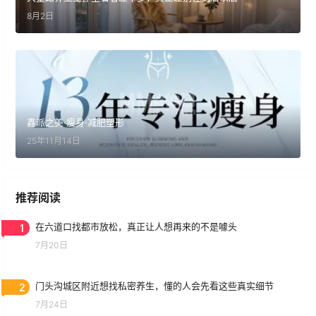
8月2日
鑫派之美·瘦身·减肥塑形
25年11月14日
推荐阅读
1
在六道口找都市放松，真正让人想再来的不是噱头
7月20日
2
门头沟城区附近想找私密养生，懂的人会先看这些真实细节
7月24日