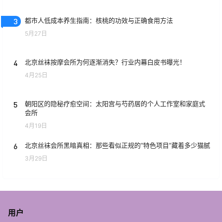
3
都市人低成本养生指南：核桃的功效与正确食用方法
5月27日
4
北京丝袜按摩会所为何逐渐消失？行业内幕白皮书曝光！
4月25日
5
朝阳区的隐秘疗愈空间：太阳宫与芍药居的个人工作室和家庭式
会所
4月19日
6
北京丝袜会所黑暗真相：那些看似正规的“特色项目”藏着多少猫腻
3月29日
用户