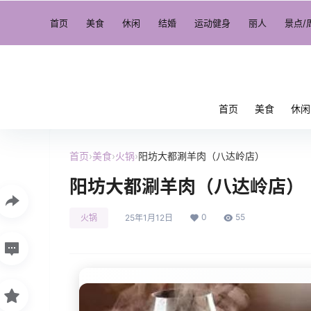
首页
美食
休闲
结婚
运动健身
丽人
景点/
首页
美食
休闲
首页
›
美食
›
火锅
›
阳坊大都涮羊肉（八达岭店）
阳坊大都涮羊肉（八达岭店）
0
55
火锅
25年1月12日