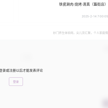
铁瓷涮肉·烧烤·清真（簋街店）
2025-2-14 7:00:05
妙门养生体验网，尖儿货汇聚，个人家庭情
确
登录或注册以后才能发表评论
登录