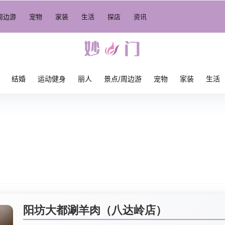
周边游
宠物
家装
生活
探店
资讯
结婚
运动健身
丽人
景点/周边游
宠物
家装
生活
阳坊大都涮羊肉（八达岭店）