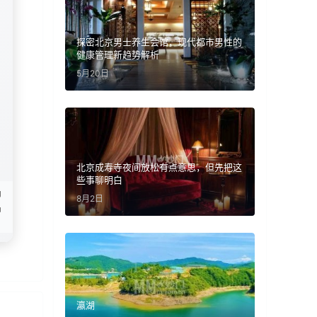
探密北京男士养生会馆，现代都市男性的
健康管理新趋势解析
5月20日
北京成寿寺夜间放松有点意思，但先把这
些事聊明白
汤
8月2日
品
瀛湖