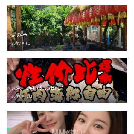
花溪渔香
25年7月4日
火炉火自助餐（密云万象汇店）
25年6月18日