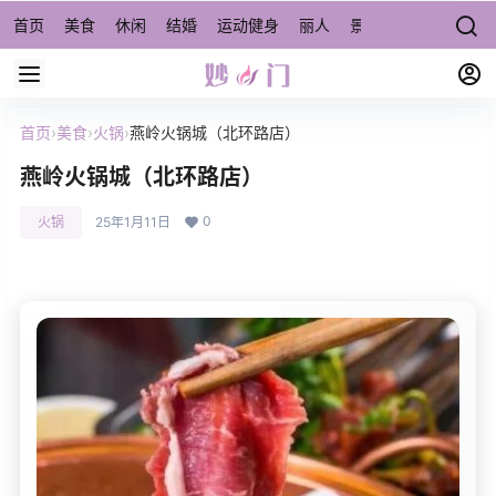
首页
美食
休闲
结婚
运动健身
丽人
景点/周边游
宠物
首页
›
美食
›
火锅
›
燕岭火锅城（北环路店）
燕岭火锅城（北环路店）
0
火锅
25年1月11日