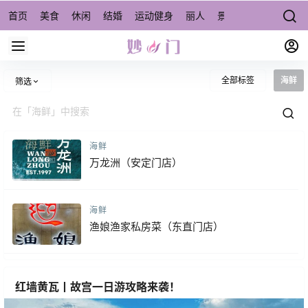
首页
美食
休闲
结婚
运动健身
丽人
景点/周边游
宠物
全部标签
海鲜
筛选
海鲜
万龙洲（安定门店）
海鲜
渔娘渔家私房菜（东直门店）
红墙黄瓦丨故宫一日游攻略来袭！