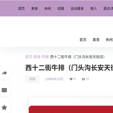
首页
美食
休闲
结婚
运动健身
丽人
景点/
首页
美食
休闲
首页
›
美食
›
西餐
›
西十二街牛排（门头沟长安天街店）
西十二街牛排（门头沟长安天
0
51
西餐
25年6月10日