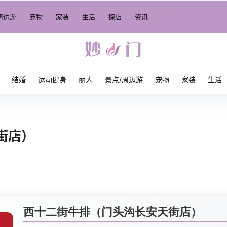
周边游
宠物
家装
生活
探店
资讯
结婚
运动健身
丽人
景点/周边游
宠物
家装
生活
街店）
西十二街牛排（门头沟长安天街店）