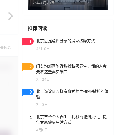
25年4月20日
推荐阅读
1
北京思足点评分享的居家按摩方法
景体验
4月19日
2
门头沟城区附近想找私密养生，懂的人会
认修改
先看这些真实细节
7月24日
3
北京海淀区万柳家庭式养生-舒服放松的体
验
7月3日
4
北京丰台个人养生：扎根南城烟火气，提
供专属健康生活方式
4月8日