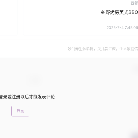
西餐
乡野烤房美式BBQ
2025-7-4 7:45:09
妙门养生体验网，尖儿货汇聚，个人家庭情
确
登录或注册以后才能发表评论
登录