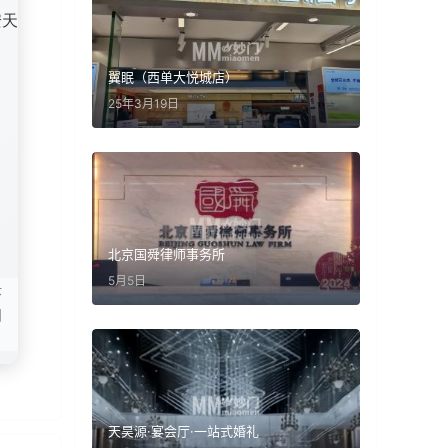
安天
翼眠（西单大悦城店）
25年3月19日
北京国舜律师事务所
5月5日
虾
细
天昊源·宴会厅·一站式婚礼