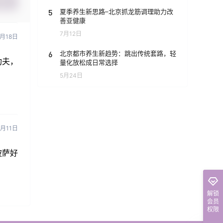
提交
5
夏季养生新思路–北京抓龙筋调理助力改
善亚健康
7月12日
6月18日
6
北京都市养生新趋势：跳出传统套路，轻
功夫，
量化放松成日常选择
5月24日
6月11日
披萨好
解锁
会员
权限