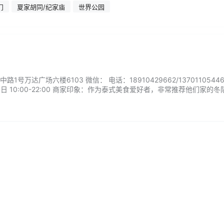
门
夏家胡同/纪家庙
世界公园
号万达广场六楼6103 微信： 电话：18910429662/1370110544
日 10:00-22:00 商家印象：作为泰式美食爱好者，非常推荐他们家的冬
正宗，一口汤就能勾起食欲！咖喱炒鸡浓郁顺滑，鸡肉鲜甜，配米饭绝了
颗分明，夹杂着果香特别清新。炸虾片外酥里嫩，蘸上泰式甜辣酱更是…..