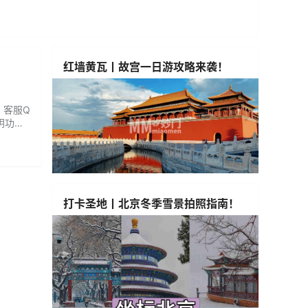
红墙黄瓦丨故宫一日游攻略来袭！
6 客服Q
阴功
。菠萝
.
打卡圣地丨北京冬季雪景拍照指南！