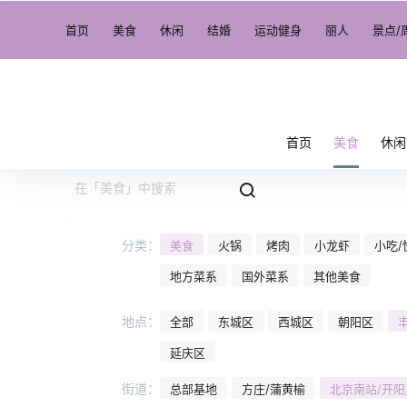
首页
美食
休闲
结婚
运动健身
丽人
景点/
首页
美食
休闲
分类：
美食
火锅
烤肉
小龙虾
小吃/
地方菜系
国外菜系
其他美食
地点：
全部
东城区
西城区
朝阳区
延庆区
街道：
总部基地
方庄/蒲黄榆
北京南站/开阳