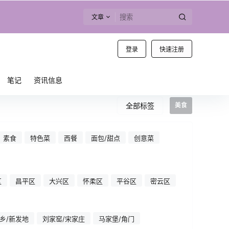
文章
登录
快速注册
笔记
资讯信息
全部标签
美食
素食
特色菜
西餐
面包/甜点
创意菜
区
昌平区
大兴区
怀柔区
平谷区
密云区
乡/新发地
刘家窑/宋家庄
马家堡/角门