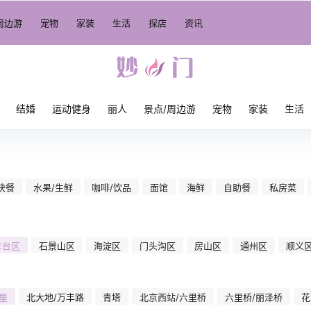
周边游
宠物
家装
生活
探店
资讯
结婚
运动健身
丽人
景点/周边游
宠物
家装
生活
快餐
水果/生鲜
咖啡/饮品
面馆
海鲜
自助餐
私房菜
丰台区
石景山区
海淀区
门头沟区
房山区
通州区
顺义
里
北大地/万丰路
青塔
北京西站/六里桥
六里桥/丽泽桥
花