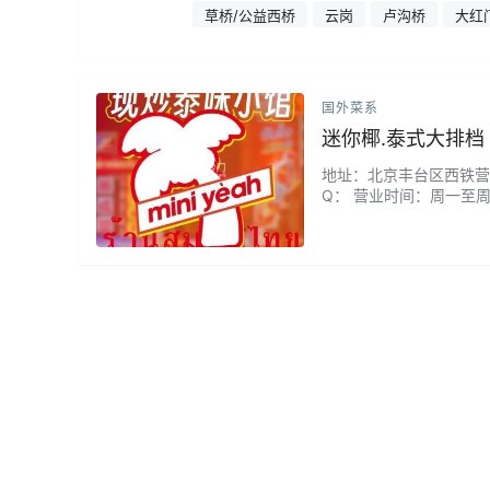
草桥/公益西桥
云岗
卢沟桥
大红
国外菜系
迷你椰.泰式大排档
地址：北京丰台区西铁营中路1
Q： 营业时间：周一至周
汤，酸辣鲜香的味道绝对
炒饭色香味俱全，米饭颗