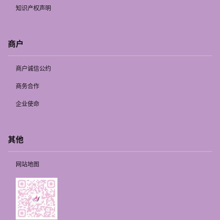
知识产权声明
商户
商户诚信公约
商务合作
企业使命
其他
网站地图