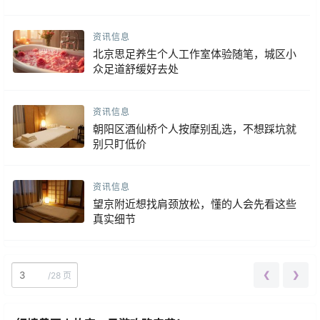
资讯信息
北京思足养生个人工作室体验随笔，城区小
众足道舒缓好去处
资讯信息
朝阳区酒仙桥个人按摩别乱选，不想踩坑就
别只盯低价
资讯信息
望京附近想找肩颈放松，懂的人会先看这些
真实细节
❮
❯
/
28 页