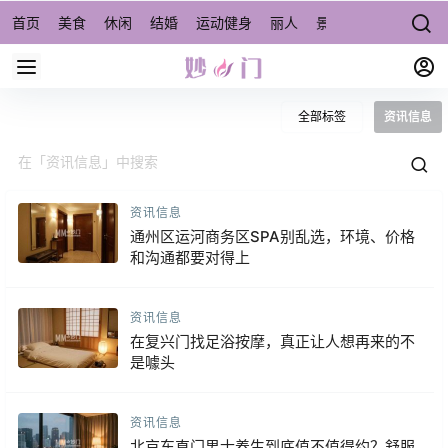
首页
美食
休闲
结婚
运动健身
丽人
景点/周边游
宠物
全部标签
资讯信息
资讯信息
通州区运河商务区SPA别乱选，环境、价格
和沟通都要对得上
资讯信息
在复兴门找足浴按摩，真正让人想再来的不
是噱头
资讯信息
北京东直门男士养生到底值不值得约？舒服