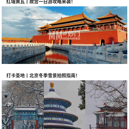
红墙黄瓦丨故宫一日游攻略来袭！
打卡圣地丨北京冬季雪景拍照指南！