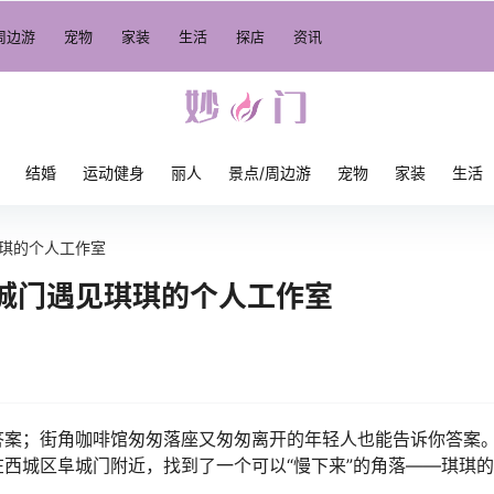
周边游
宠物
家装
生活
探店
资讯
结婚
运动健身
丽人
景点/周边游
宠物
家装
生活
琪的个人工作室
城门遇见琪琪的个人工作室
答案；街角咖啡馆匆匆落座又匆匆离开的年轻人也能告诉你答案
西城区阜城门附近，找到了一个可以“慢下来”的角落——琪琪