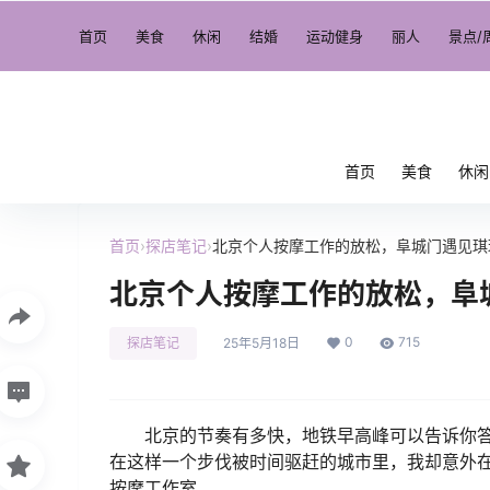
首页
美食
休闲
结婚
运动健身
丽人
景点/
首页
美食
休闲
首页
›
探店笔记
›
北京个人按摩工作的放松，阜城门遇见琪
北京个人按摩工作的放松，阜
0
715
探店笔记
25年5月18日
北京的节奏有多快，地铁早高峰可以告诉你
在这样一个步伐被时间驱赶的城市里，我却意外在
按摩工作室。