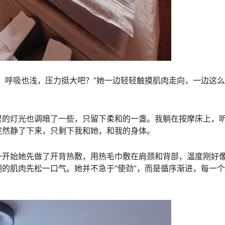
，呼吸也浅，压力挺大吧？”她一边轻轻触摸肌肉走向，一边这
里的灯光也调暗了一些，只留下柔和的一盏。我躺在按摩床上，
突然静了下来，只剩下我和她，和我的身体。
一开始她先做了开背热敷，用热毛巾敷在肩颈和背部，温度刚好
的肌肉先松一口气。她并不急于“使劲”，而是循序渐进，每一