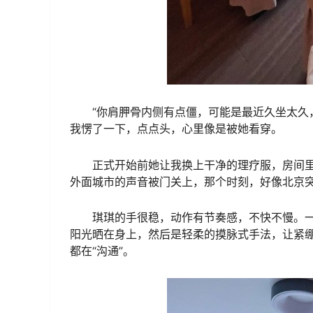
“你肩胛骨内侧有点僵，可能是最近久坐太久
我愣了一下，点点头，心里像是被她看穿。
正式开始前她让我换上干净的理疗服，房间
外面城市的声音被门关上，那个时刻，好像北京
琪琪的手很稳，动作有节奏感，不快不慢。
阳光晒在身上，然后是轻柔的摸脉式手法，让紧绷
都在“沟通”。