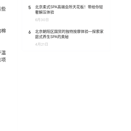
5
北京柔式SPA高端会所天花板！带给你轻
有些
奢解压体验
6月30日
的棉
6
北京朝阳区国贸的独特按摩体验—探索家
庭式养生SPA的奥秘
4月21日
杯温
推项