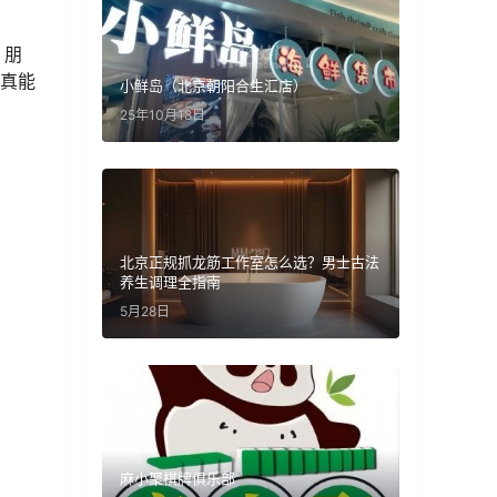
。朋
、真能
小鲜岛（北京朝阳合生汇店）
25年10月18日
北京正规抓龙筋工作室怎么选？男士古法
养生调理全指南
5月28日
麻小聚棋牌俱乐部