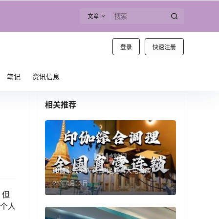
文章
登录
快速注册
笔记
资讯信息
相关推荐
印伽泰式SPA·采耳·足道（大屯路店）
25年4月13日
。但
的个人