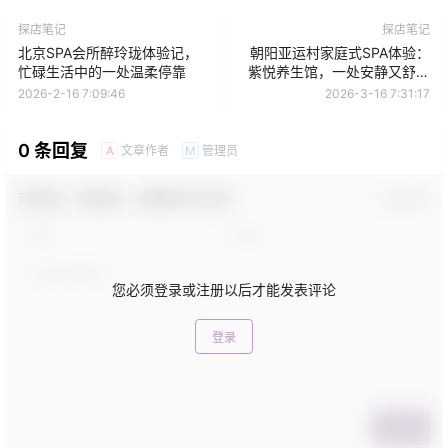
探店笔记
探店笔记
北京SPA会所醉玲珑体验记，
朝阳亚运村家庭式SPA体验：
忙碌生活中的一处温柔停靠
紫悦养生馆，一处安静又舒服
的放松空间
2026-2-16 7:09:46
2026-3-16 7:31:17
0 条回复
文章作者
管理员
A
M
欢迎您，新朋友，感谢参与互动！
确认修改
您必须登录或注册以后才能发表评论
登录
提交