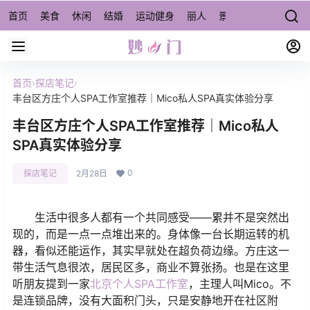
首页
美食
休闲
结婚
运动健身
丽人
景点/周边游
宠物
首页
›
探店笔记
›
丰台区方庄个人SPA工作室推荐｜Mico私人SPA真实体验分享
丰台区方庄个人SPA工作室推荐｜Mico私人
SPA真实体验分享
0
探店笔记
2月28日
生活中很多人都有一个共同感受——累并不是突然出
现的，而是一点一点堆出来的。身体像一台长期运转的机
器，看似还能运作，其实早就处在超负荷边缘。方庄这一
带生活气息很浓，居民区多，商业不算张扬。也是在这里
听朋友提到一家
北京个人SPA工作室
，主理人叫Mico。不
是连锁品牌，没有大面积门头，只是安静地开在社区附