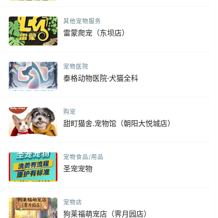
其他宠物服务
雷蒙爬宠（东坝店）
宠物医院
泰格动物医院·犬猫全科
购宠
甜町猫舍.宠物馆（朝阳大悦城店）
宠物食品/用品
圣宠宠物
宠物店
狗莱福萌宠店（霁月园店）