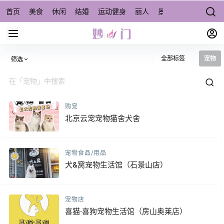
首页
美食
休闲
结婚
运动健身
丽人
景点/周边游
宠物
全部标签
宠物
筛选
购宠
北京云宠宠物猫舍犬舍
宠物食品/用品
犬&窝宠物生活馆（石景山店）
宠物店
喜猫·喜狗宠物生活馆（房山奥莱店）