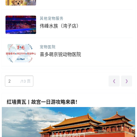
其他宠物服务
伟峰水族（湾子店）
宠物医院
喜多萌京锐动物医院
❮
❯
/
13 页
红墙黄瓦丨故宫一日游攻略来袭！