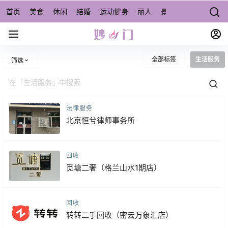
首页
美食
休闲
结婚
运动健身
丽人
景点/周边游
宠物
全部标签
生活服务
筛选
法律服务
北京恒兮律师事务所
回收
觅塘二奢（格兰山水1期店）
回收
转转二手回收（密云万象汇店）