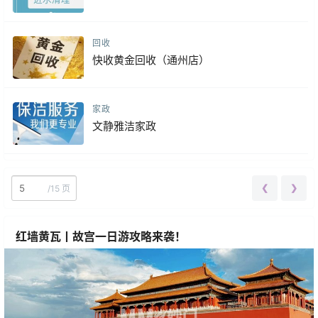
回收
快收黄金回收（通州店）
家政
文静雅洁家政
❮
❯
/
15 页
红墙黄瓦丨故宫一日游攻略来袭！