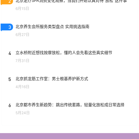
2
北京足疗SPA消费变化观察，当我们开始认真对待“放松”这件事
6月15日
3
北京养生会所服务类型盘点 实用挑选指南
6月27日
4
立水桥附近想找按摩放松，懂的人会先看这些真实细节
7月31日
5
北京抓龙筋工作室：男士根基养护新方式
4月16日
6
北京都市养生新趋势：跳出传统套路，轻量化放松成日常选择
5月24日