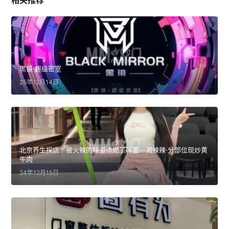
相关推荐
黑镜·超级密室
25年12月14日
北京养生探店：被火辣的味道点燃了味蕾—湘辣辣·分部位现炒黄
牛肉
24年12月15日