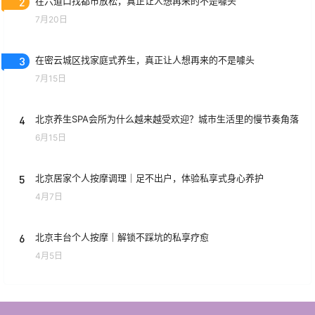
2
在六道口找都市放松，真正让人想再来的不是噱头
7月20日
3
在密云城区找家庭式养生，真正让人想再来的不是噱头
7月15日
4
北京养生SPA会所为什么越来越受欢迎？城市生活里的慢节奏角落
6月15日
5
北京居家个人按摩调理｜足不出户，体验私享式身心养护
4月7日
6
北京丰台个人按摩｜解锁不踩坑的私享疗愈
4月5日