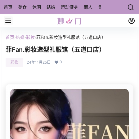
首页
美食
休闲
结婚
运动健身
丽人
景点/周边游
宠物
首页
›
结婚
›
彩妆
›
菲Fan.彩妆造型礼服馆（五道口店）
菲Fan.彩妆造型礼服馆（五道口店）
0
彩妆
24年11月25日