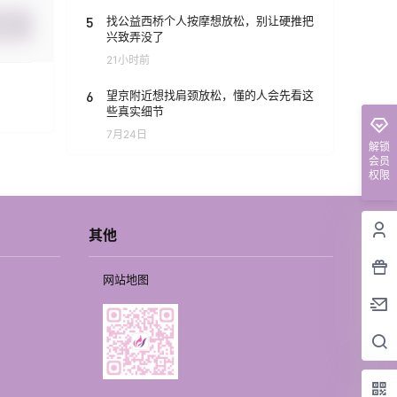
5
找公益西桥个人按摩想放松，别让硬推把
提交
兴致弄没了
21小时前
6
望京附近想找肩颈放松，懂的人会先看这
些真实细节
7月24日
解锁
会员
权限
其他
网站地图