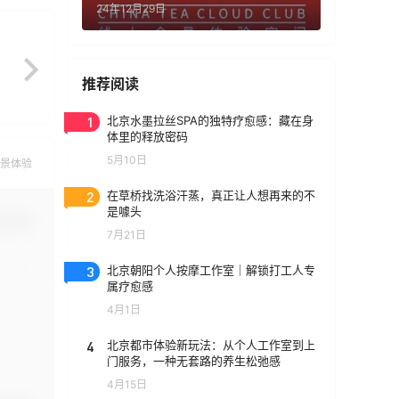
24年12月29日
推荐阅读
1
北京水墨拉丝SPA的独特疗愈感：藏在身
体里的释放密码
5月10日
景体验
2
在草桥找洗浴汗蒸，真正让人想再来的不
是噱头
认修改
7月21日
3
北京朝阳个人按摩工作室｜解锁打工人专
属疗愈感
4月1日
4
北京都市体验新玩法：从个人工作室到上
门服务，一种无套路的养生松弛感
4月15日