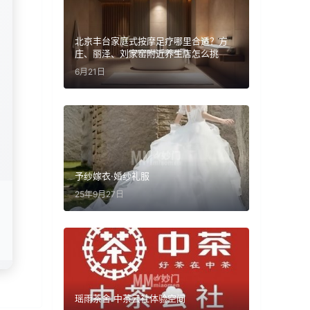
北京丰台家庭式按摩足疗哪里合适？方
庄、丽泽、刘家窑附近养生店怎么挑
6月21日
予纱嫁衣·婚纱礼服
25年9月27日
常
自
瑶雨茶舍.中茶云社体验空间