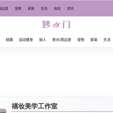
周边游
宠物
家装
生活
探店
资讯
结婚
运动健身
丽人
景点/周边游
宠物
家装
生活
禧妆美学工作室