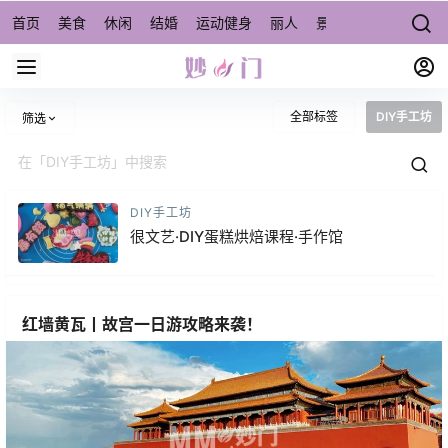
首页
美食
休闲
结婚
运动健身
丽人
景点/周边游
宠物
全部标签
DIY手工坊
筛选
DIY手工坊
很文艺·DIY蛋糕烘焙课程·手作馆
红墙黄瓦丨故宫一日游攻略来袭！